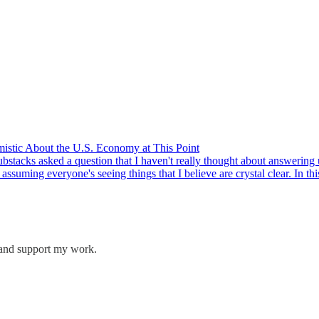
mistic About the U.S. Economy at This Point
acks asked a question that I haven't really thought about answering unti
 assuming everyone's seeing things that I believe are crystal clear. In thi
s and support my work.