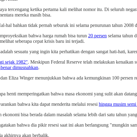
aya tercengang ketika pertama kali melihat nomor itu. Di seluruh neg
entara mereka masih bisa.
Hal-hal bahkan tidak pernah seburuk ini selama penurunan tahun 2008 
mproyeksikan bahwa harga rumah bisa turun
20 persen
selama tahun d
lihat seberapa cepat krisis baru ini terjadi.
i adalah sesuatu yang ingin kita perhatikan dengan sangat hati-hati, ka
ggi sejak 1982"
. Meskipun Federal Reserve telah melakukan kenaikan suk
-benar dimusnahkan
.
n Eliza Winger menunjukkan bahwa ada kemungkinan 100 persen rese
tanpa henti memperingatkan bahwa masa ekonomi yang sulit akan datang
yarankan bahwa kita dapat menderita melalui resesi
hingga musim semi
n ekonomi bisa berada dalam masalah selama lebih dari satu tahun yan
gatakan bahwa dia pikir resesi saat ini akan berlangsung "mungkin sa
a akhirnya akan berbalik.