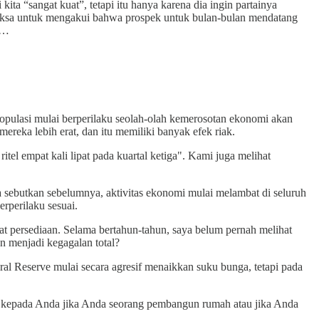
ta “sangat kuat”, tetapi itu hanya karena dia ingin partainya
ipaksa untuk mengakui bahwa prospek untuk bulan-bulan mendatang
i…
opulasi mulai berperilaku seolah-olah kemerosotan ekonomi akan
eka lebih erat, dan itu memiliki banyak efek riak.
el empat kali lipat pada kuartal ketiga". Kami juga melihat
ya sebutkan sebelumnya, aktivitas ekonomi mulai melambat di seluruh
rperilaku sesuai.
t persediaan. Selama bertahun-tahun, saya belum pernah melihat
 menjadi kegagalan total?
al Reserve mulai secara agresif menaikkan suku bunga, tetapi pada
an kepada Anda jika Anda seorang pembangun rumah atau jika Anda