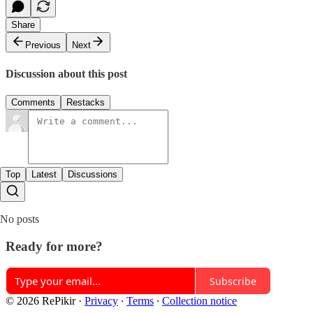
Share
Previous
Next
Discussion about this post
Comments
Restacks
Top
Latest
Discussions
No posts
Ready for more?
Subscribe
© 2026 RePikir
·
Privacy
∙
Terms
∙
Collection notice