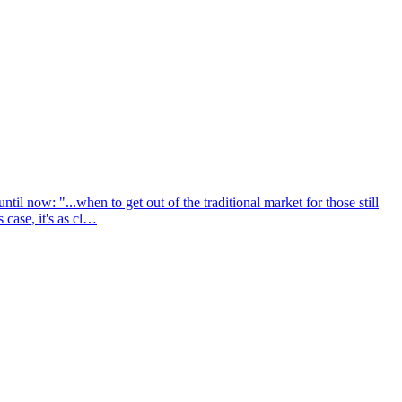
l now: "...when to get out of the traditional market for those still
s case, it's as cl…