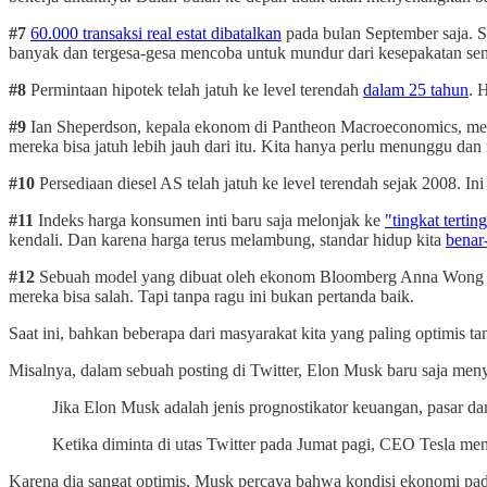
#7
60.000 transaksi real estat dibatalkan
pada bulan September saja. S
banyak dan tergesa-gesa mencoba untuk mundur dari kesepakatan sem
#8
Permintaan hipotek telah jatuh ke level terendah
dalam 25 tahun
. 
#9
Ian Sheperdson, kepala ekonom di Pantheon Macroeconomics, me
mereka bisa jatuh lebih jauh dari itu. Kita hanya perlu menunggu dan me
#10
Persediaan diesel AS telah jatuh ke level terendah sejak 2008. In
#11
Indeks harga konsumen inti baru saja melonjak ke
"tingkat tertin
kendali. Dan karena harga terus melambung, standar hidup kita
benar
#12
Sebuah model yang dibuat oleh ekonom Bloomberg Anna Wong da
mereka bisa salah. Tapi tanpa ragu ini bukan pertanda baik.
Saat ini, bahkan beberapa dari masyarakat kita yang paling optimis 
Misalnya, dalam sebuah posting di Twitter, Elon Musk baru saja men
Jika Elon Musk adalah jenis prognostikator keuangan, pasar da
Ketika diminta di utas Twitter pada Jumat pagi, CEO Tesla men
Karena dia sangat optimis, Musk percaya bahwa kondisi ekonomi pad