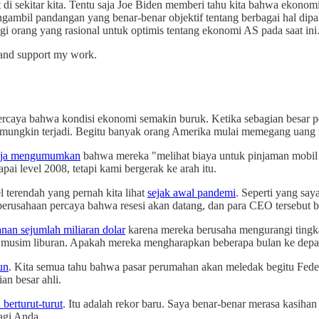
sekitar kita. Tentu saja Joe Biden memberi tahu kita bahwa ekonomi ki
ngambil pandangan yang benar-benar objektif tentang berbagai hal d
agi orang yang rasional untuk optimis tentang ekonomi AS pada saat in
s and support my work.
percaya bahwa kondisi ekonomi semakin buruk. Ketika sebagian besar p
ungkin terjadi. Begitu banyak orang Amerika mulai memegang uang mer
saja mengumumkan
bahwa mereka "melihat biaya untuk pinjaman mobil rit
ai level 2008, tetapi kami bergerak ke arah itu.
l terendah yang pernah kita lihat
sejak awal pandemi
. Seperti yang sa
rusahaan percaya bahwa resesi akan datang, dan para CEO tersebut be
anan sejumlah miliaran dolar
karena mereka berusaha mengurangi tingka
 musim liburan. Apakah mereka mengharapkan beberapa bulan ke depan
un
. Kita semua tahu bahwa pasar perumahan akan meledak begitu Feder
an besar ahli.
berturut-turut
. Itu adalah rekor baru. Saya benar-benar merasa kasih
agi Anda.