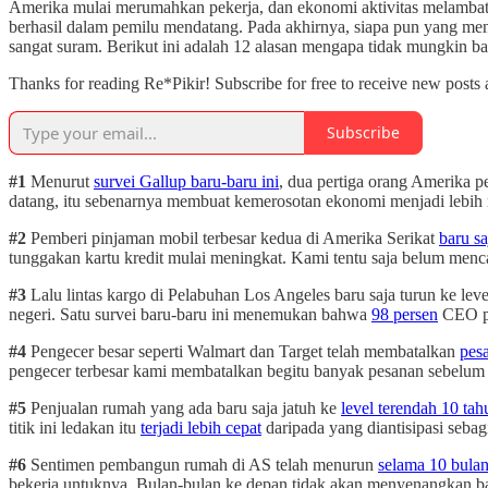
Amerika mulai merumahkan pekerja, dan ekonomi aktivitas melambat di 
berhasil dalam pemilu mendatang. Pada akhirnya, siapa pun yang me
sangat suram. Berikut ini adalah 12 alasan mengapa tidak mungkin b
Thanks for reading Re*Pikir! Subscribe for free to receive new post
Subscribe
#1
Menurut
survei Gallup baru-baru ini
, dua pertiga orang Amerika 
datang, itu sebenarnya membuat kemerosotan ekonomi menjadi lebih m
#2
Pemberi pinjaman mobil terbesar kedua di Amerika Serikat
baru 
tunggakan kartu kredit mulai meningkat. Kami tentu saja belum mencap
#3
Lalu lintas kargo di Pelabuhan Los Angeles baru saja turun ke leve
negeri. Satu survei baru-baru ini menemukan bahwa
98 persen
CEO pe
#4
Pengecer besar seperti Walmart dan Target telah membatalkan
pes
pengecer terbesar kami membatalkan begitu banyak pesanan sebelum
#5
Penjualan rumah yang ada baru saja jatuh ke
level terendah 10 tah
titik ini ledakan itu
terjadi lebih cepat
daripada yang diantisipasi sebagi
#6
Sentimen pembangun rumah di AS telah menurun
selama 10 bulan 
bekerja untuknya. Bulan-bulan ke depan tidak akan menyenangkan b