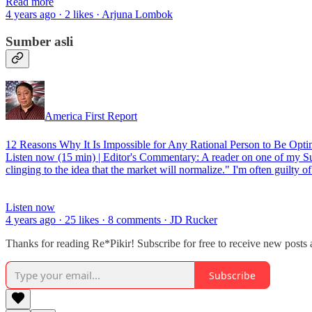
Read more
4 years ago · 2 likes · Arjuna Lombok
Sumber asli
America First Report
12 Reasons Why It Is Impossible for Any Rational Person to Be Opti
Listen now (15 min) | Editor's Commentary: A reader on one of my Subst
clinging to the idea that the market will normalize." I'm often guilty of
Listen now
4 years ago · 25 likes · 8 comments · JD Rucker
Thanks for reading Re*Pikir! Subscribe for free to receive new post
Subscribe