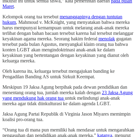
inklusif ini untuk semua siswa,” kata pemerintah daerah
pada bulan
Maret
.
Kelompok orang tua tersebut
menanggapinya dengan tuntutan
hukum
, Mahmoud v. McKnight, yang menyatakan bahwa mereka
harus mempunyai kemampuan untuk melarang anak-anak mereka
terlibat dengan bahan bacaan tersebut karena hal tersebut melanggar
keyakinan agama mereka. Seorang hakim federal
menolak
gugatan
tersebut pada bulan Agustus, menyangkal klaim orang tua bahwa
konten LGBT akan mengindoktrinasi anak-anak ke dalam
keyakinan yang bertentangan dengan keyakinan yang dianut oleh
keluarga mereka.
Oleh karena itu, keluarga tersebut mengajukan banding ke
Pengadilan Banding AS untuk Sirkuit Keempat.
Meskipun 19 Jaksa Agung berpihak pada dewan pendidikan dan
menentang orang tua, jumlah mereka kalah dengan
23 Jaksa Agung
yang mendukung hak orang tua
untuk melindungi anak-anak
mereka agar tidak diinkulturasi ke dalam agenda LGBT.
Jaksa Agung Partai Republik di Virginia Jason Miyares memimpin
koalisi pro-orang tua.
“Orang tua di mana pun memiliki hak mendasar untuk mengarahkan
pengasuhan dan pendidikan anak-anak mereka,”
katanya
, menurut