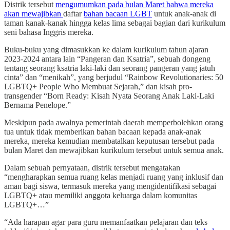
Distrik tersebut
mengumumkan pada bulan Maret bahwa mereka
akan mewajibkan
daftar
bahan bacaan LGBT
untuk anak-anak di
taman kanak-kanak hingga kelas lima sebagai bagian dari kurikulum
seni bahasa Inggris mereka.
Buku-buku yang dimasukkan ke dalam kurikulum tahun ajaran
2023-2024 antara lain “Pangeran dan Ksatria”, sebuah dongeng
tentang seorang ksatria laki-laki dan seorang pangeran yang jatuh
cinta” dan “menikah”, yang berjudul “Rainbow Revolutionaries: 50
LGBTQ+ People Who Membuat Sejarah,” dan kisah pro-
transgender “Born Ready: Kisah Nyata Seorang Anak Laki-Laki
Bernama Penelope.”
Meskipun pada awalnya pemerintah daerah memperbolehkan orang
tua untuk tidak memberikan bahan bacaan kepada anak-anak
mereka, mereka kemudian membatalkan keputusan tersebut pada
bulan Maret dan mewajibkan kurikulum tersebut untuk semua anak.
Dalam sebuah pernyataan, distrik tersebut mengatakan
“mengharapkan semua ruang kelas menjadi ruang yang inklusif dan
aman bagi siswa, termasuk mereka yang mengidentifikasi sebagai
LGBTQ+ atau memiliki anggota keluarga dalam komunitas
LGBTQ+…”
“Ada harapan agar para guru memanfaatkan pelajaran dan teks