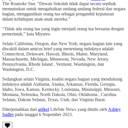
The Roanoke Star. “Dewan Sekolah tidak dapat secara sepihak
memutuskan untuk mengabaikan undang-undang federal dan negara
bagian, menggantikan orang tua sebagai pengambil keputusan
dalam kehidupan anak-anak mereka.”
“Tidak ada orang tua yang ingin menjadi orang tua bersama dengan
pemerintah,” kata Miyares.
Selain California, Oregon, dan New York, negara bagian lain yang
diwakili dalam amicus brief yang menentang induknya adalah
Connecticut, Delaware, Hawaii, Illinois, Maine, Maryland,
Massachusetts, Michigan, Minnesota, Nevada, New Jersey,
Pennsylvania, Rhode Island , Vermont, Washington, dan
Washington, D.C.
Sedangkan selain Virginia, koalisi negara bagian yang mendukung
induknya adalah Alabama, Alaska, Arkansas, Florida, Georgia,
Idaho, Iowa, Kansas, Kentucky, Louisiana, Mississippi, Missouri,
Montana, Nebraska, North Dakota, Ohio, Oklahoma , Carolina
Selatan, Dakota Selatan, Texas, Utah, dan Virginia Barat.
Diterjemahkan dari
artikel
LifeSite News yang ditulis oleh
Ashley
Sadler
pada tanggal 6 Nopember 2023.