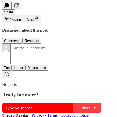
Share
Previous
Next
Discussion about this post
Comments
Restacks
Top
Latest
Discussions
No posts
Ready for more?
Subscribe
© 2026 RePikir
·
Privacy
∙
Terms
∙
Collection notice