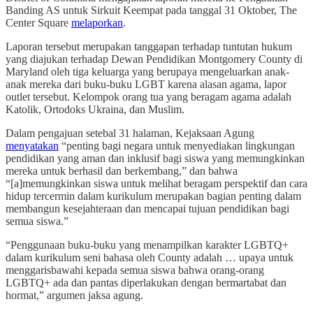
Banding AS untuk Sirkuit Keempat pada tanggal 31 Oktober, The
Center Square
melaporkan
.
Laporan tersebut merupakan tanggapan terhadap tuntutan hukum
yang diajukan terhadap Dewan Pendidikan Montgomery County di
Maryland oleh tiga keluarga yang berupaya mengeluarkan anak-
anak mereka dari buku-buku LGBT karena alasan agama, lapor
outlet tersebut. Kelompok orang tua yang beragam agama adalah
Katolik, Ortodoks Ukraina, dan Muslim.
Dalam pengajuan setebal 31 halaman, Kejaksaan Agung
menyatakan
“penting bagi negara untuk menyediakan lingkungan
pendidikan yang aman dan inklusif bagi siswa yang memungkinkan
mereka untuk berhasil dan berkembang,” dan bahwa
“[a]memungkinkan siswa untuk melihat beragam perspektif dan cara
hidup tercermin dalam kurikulum merupakan bagian penting dalam
membangun kesejahteraan dan mencapai tujuan pendidikan bagi
semua siswa.”
“Penggunaan buku-buku yang menampilkan karakter LGBTQ+
dalam kurikulum seni bahasa oleh County adalah … upaya untuk
menggarisbawahi kepada semua siswa bahwa orang-orang
LGBTQ+ ada dan pantas diperlakukan dengan bermartabat dan
hormat,” argumen jaksa agung.