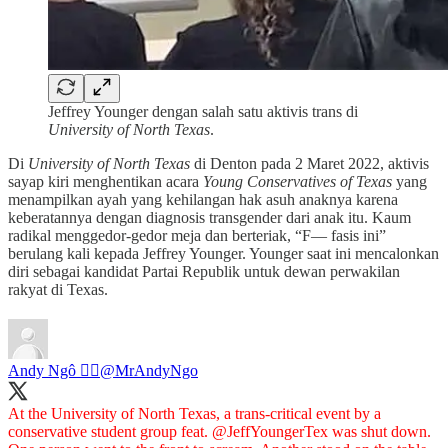
Jeffrey Younger dengan salah satu aktivis trans di
University of North Texas
.
Di
University of North Texas
di Denton pada 2 Maret 2022, aktivis
sayap kiri menghentikan acara
Young Conservatives of Texas
yang
menampilkan ayah yang kehilangan hak asuh anaknya karena
keberatannya dengan diagnosis transgender dari anak itu. Kaum
radikal menggedor-gedor meja dan berteriak, “F— fasis ini”
berulang kali kepada Jeffrey Younger. Younger saat ini mencalonkan
diri sebagai kandidat Partai Republik untuk dewan perwakilan
rakyat di Texas.
Andy Ngô 🏳️‍🌈
@MrAndyNgo
At the University of North Texas, a trans-critical event by a
conservative student group feat.
@JeffYoungerTex
was shut down.