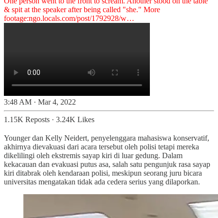
One person went to the front to scream. Another stood on the table
& spit at the speaker after being called "she." More
footage:
ngo.locals.com/post/1792928/w…
3:48 AM · Mar 4, 2022
1.15K Reposts
·
3.24K Likes
Younger dan Kelly Neidert, penyelenggara mahasiswa konservatif,
akhirnya dievakuasi dari acara tersebut oleh polisi tetapi mereka
dikelilingi oleh ekstremis sayap kiri di luar gedung. Dalam
kekacauan dan evakuasi putus asa, salah satu pengunjuk rasa sayap
kiri ditabrak oleh kendaraan polisi, meskipun seorang juru bicara
universitas mengatakan tidak ada cedera serius yang dilaporkan.