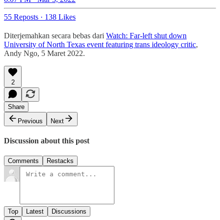
55 Reposts
·
138 Likes
Diterjemahkan secara bebas dari
Watch: Far-left shut down
University of North Texas event featuring trans ideology critic
,
Andy Ngo, 5 Maret 2022.
2
Share
Previous
Next
Discussion about this post
Comments
Restacks
Top
Latest
Discussions