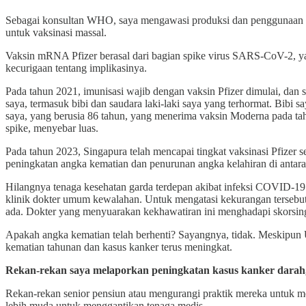
Sebagai konsultan WHO, saya mengawasi produksi dan penggunaan vak
untuk vaksinasi massal.
Vaksin mRNA Pfizer berasal dari bagian spike virus SARS-CoV-2, y
kecurigaan tentang implikasinya.
Pada tahun 2021, imunisasi wajib dengan vaksin Pfizer dimulai, dan 
saya, termasuk bibi dan saudara laki-laki saya yang terhormat. Bibi 
saya, yang berusia 86 tahun, yang menerima vaksin Moderna pada tah
spike, menyebar luas.
Pada tahun 2023, Singapura telah mencapai tingkat vaksinasi Pfizer 
peningkatan angka kematian dan penurunan angka kelahiran di antara p
Hilangnya tenaga kesehatan garda terdepan akibat infeksi COVID-19
klinik dokter umum kewalahan. Untuk mengatasi kekurangan tersebut
ada. Dokter yang menyuarakan kekhawatiran ini menghadapi skorsin
Apakah angka kematian telah berhenti? Sayangnya, tidak. Meskipun
kematian tahunan dan kasus kanker terus meningkat.
Rekan-rekan saya melaporkan peningkatan kasus kanker darah,
Rekan-rekan senior pensiun atau mengurangi praktik mereka untuk me
lebih muda untuk menggantikan tenaga medis.