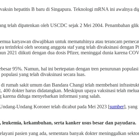
sin hepatitis B baru di Singapura. Teknologi mRNA ini awalnya digun
ang telah dipatenkan oleh USCDC sejak 2 Mei 2004. Penambahan glik
semua karyawan diwajibkan untuk mematuhinya atau terancam pemecatan. 
saya terinfeksi oleh seorang anggota staf yang telah divaksinasi denga
un 2021 diikuti dengan dua dosis Pfizer, meninggal dunia karena COVID
sebesar 95%. Namun, hal ini bertepatan dengan tren penurunan populas
opulasi yang telah divaksinasi secara luas.
 di rumah sakit umum dan Bandara Changi telah membebani infrastrukt
, 400 dokter harus didatangkan. Meskipun upaya vaksinasi telah melu
g karena diduga menyebarkan informasi yang salah.
 Undang-Undang Koroner telah dicabut pada Mei 2023 [
sumber
], yang
 leukemia, kekambuhan, serta kanker usus besar dan payudara.
layani pasien yang ada, sementara banyak dokter meninggalkan sektor