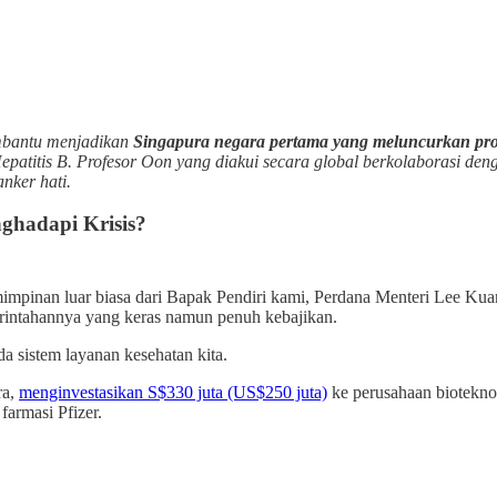
mbantu menjadikan
Singapura negara pertama yang meluncurkan prog
epatitis B. Profesor Oon yang diakui secara global berkolaborasi de
nker hati.
ghadapi Krisis?
pinan luar biasa dari Bapak Pendiri kami, Perdana Menteri Lee Kuan 
rintahannya yang keras namun penuh kebajikan.
 sistem layanan kesehatan kita.
ra,
menginvestasikan S$330 juta (US$250 juta)
ke perusahaan biotekn
farmasi Pfizer.