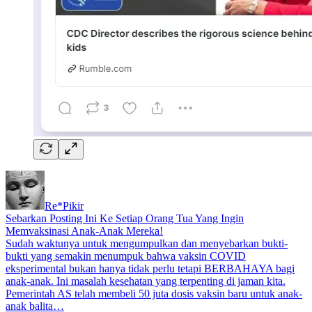
Re*Pikir
Sebarkan Posting Ini Ke Setiap Orang Tua Yang Ingin
Memvaksinasi Anak-Anak Mereka!
Sudah waktunya untuk mengumpulkan dan menyebarkan bukti-
bukti yang semakin menumpuk bahwa vaksin COVID
eksperimental bukan hanya tidak perlu tetapi BERBAHAYA bagi
anak-anak. Ini masalah kesehatan yang terpenting di jaman kita.
Pemerintah AS telah membeli 50 juta dosis vaksin baru untuk anak-
anak balita…