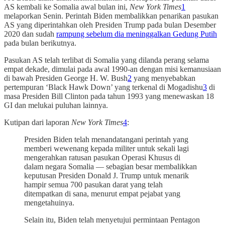
AS kembali ke Somalia awal bulan ini,
New York Times
1
melaporkan Senin. Perintah Biden membalikkan penarikan pasukan
AS yang diperintahkan oleh Presiden Trump pada bulan Desember
2020 dan sudah
rampung sebelum dia meninggalkan Gedung Putih
pada bulan berikutnya.
Pasukan AS telah terlibat di Somalia yang dilanda perang selama
empat dekade, dimulai pada awal 1990-an dengan misi kemanusiaan
di bawah Presiden George H. W. Bush
2
yang menyebabkan
pertempuran ‘Black Hawk Down’ yang terkenal di Mogadishu
3
di
masa Presiden Bill Clinton pada tahun 1993 yang menewaskan 18
GI dan melukai puluhan lainnya.
Kutipan dari laporan
New York Times
4
:
Presiden Biden telah menandatangani perintah yang
memberi wewenang kepada militer untuk sekali lagi
mengerahkan ratusan pasukan Operasi Khusus di
dalam negara Somalia — sebagian besar membalikkan
keputusan Presiden Donald J. Trump untuk menarik
hampir semua 700 pasukan darat yang telah
ditempatkan di sana, menurut empat pejabat yang
mengetahuinya.
Selain itu, Biden telah menyetujui permintaan Pentagon