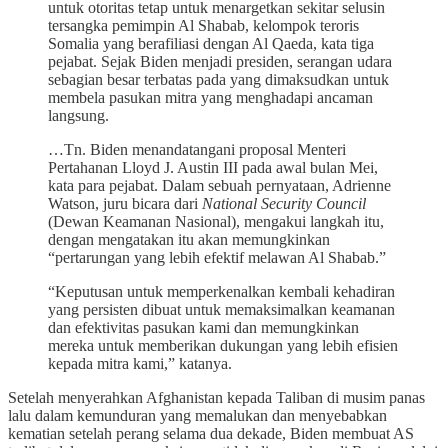
untuk otoritas tetap untuk menargetkan sekitar selusin
tersangka pemimpin Al Shabab, kelompok teroris
Somalia yang berafiliasi dengan Al Qaeda, kata tiga
pejabat. Sejak Biden menjadi presiden, serangan udara
sebagian besar terbatas pada yang dimaksudkan untuk
membela pasukan mitra yang menghadapi ancaman
langsung.
…Tn. Biden menandatangani proposal Menteri
Pertahanan Lloyd J. Austin III pada awal bulan Mei,
kata para pejabat. Dalam sebuah pernyataan, Adrienne
Watson, juru bicara dari
National Security Council
(Dewan Keamanan Nasional), mengakui langkah itu,
dengan mengatakan itu akan memungkinkan
“pertarungan yang lebih efektif melawan Al Shabab.”
“Keputusan untuk memperkenalkan kembali kehadiran
yang persisten dibuat untuk memaksimalkan keamanan
dan efektivitas pasukan kami dan memungkinkan
mereka untuk memberikan dukungan yang lebih efisien
kepada mitra kami,” katanya.
Setelah menyerahkan Afghanistan kepada Taliban di musim panas
lalu dalam kemunduran yang memalukan dan menyebabkan
kematian setelah perang selama dua dekade, Biden membuat AS