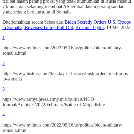
terlibat dalam perang proksi yang tidak diumumkan di Rusia melalui
Ukraina dan sekarang membuat AS terlibat dalam perang saudara
yang sedang berlangsung di Somalia.
Diterjemahkan secara bebas dari
Biden Secretly Orders U.S. Troops
to Somalia, Reverses Trump Pull-Out
,
Kristinn Taylor
, 19 Mei 2022.
1
https://www.nytimes.com/2022/05/16/us/politics/biden-military-
somalia.html
2
https://www.history.com/this-day-in-history/bush-orders-u-s-troops-
to-somalia
3
https://www.armyupress.army.mil/Journals/NCO-
Journal/Archives/2022/February/Battle-of-Mogadishu/
4
https://www.nytimes.com/2022/05/16/us/politics/biden-military-
somalia.html