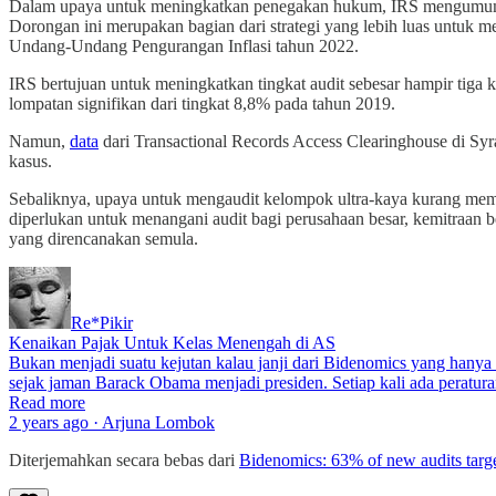
Dalam upaya untuk meningkatkan penegakan hukum, IRS mengumumkan 
Dorongan ini merupakan bagian dari strategi yang lebih luas untuk 
Undang-Undang Pengurangan Inflasi tahun 2022.
IRS bertujuan untuk meningkatkan tingkat audit sebesar hampir tiga k
lompatan signifikan dari tingkat 8,8% pada tahun 2019.
Namun,
data
dari Transactional Records Access Clearinghouse di Syr
kasus.
Sebaliknya, upaya untuk mengaudit kelompok ultra-kaya kurang mem
diperlukan untuk menangani audit bagi perusahaan besar, kemitraan 
yang direncanakan semula.
Re*Pikir
Kenaikan Pajak Untuk Kelas Menengah di AS
Bukan menjadi suatu kejutan kalau janji dari Bidenomics yang hanya 
sejak jaman Barack Obama menjadi presiden. Setiap kali ada peratur
Read more
2 years ago · Arjuna Lombok
Diterjemahkan secara bebas dari
Bidenomics: 63% of new audits targ