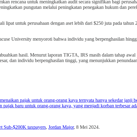
rencana untuk meningkatkan audit secara signifikan bagi perusahaan
meningkatkan pungutan melalui peningkatan penegakan hukum dan perek
ali lipat untuk perusahaan dengan aset lebih dari $250 juta pada tahu
acuse University menyoroti bahwa individu yang berpenghasilan hingga
buahkan hasil. Menurut laporan TIGTA, IRS masih dalam tahap awal p
besar, dan individu berpenghasilan tinggi, yang menunjukkan penundaan
menaikan pajak untuk orang-orang kaya ternyata hanya sekedar janji be
an pajak baru untuk orang-orang kaya, yang menjadi korban terbesar a
et Sub-$200K taxpayers
,
Jordan Major
, 8 Mei 2024.