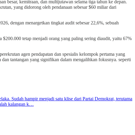
 besar, kemitraan, dan multijutawan selama tiga tahun ke depan.
rutan, yang didorong oleh pendanaan sebesar $60 miliar dari
n 2026, dengan menargetkan tingkat audit sebesar 22,6%, sebuah
 $200.000 tetap menjadi orang yang paling sering diaudit, yaitu 67%
erekrutan agen pendapatan dan spesialis kelompok pertama yang
 dan tantangan yang signifikan dalam mengalihkan fokusnya. seperti
laka. Sudah hampir menjadi satu klise dari Partai Demokrat, terutama
dalah kalangan k…