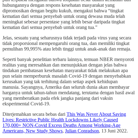
hubungannya dengan respons kesehatan masyarakat yang
dipromosikan dengan begitu kukuh, mengakui bahwa “tingkat
kematian dari semua penyebab untuk orang dewasa muda telah
meningkat sebesar persentase yang lebih besar daripada tingkat
kematian dari semua penyebab untuk orang tua.”
Jelas, sesuatu yang seharusnya tidak terjadi pada virus yang secara
tidak proporsional mempengaruhi orang tua, dan memiliki tingkat
pemulihan 99,995% atau lebih tinggi untuk anak-anak dan remaja.
Seperti banyak penelitian terbaru lainnya, temuan NBER menyoroti
realitas yang meresahkan dan menunjukkan dengan jelas bahwa
tindakan pembatasan kesehatan masyarakat tidak melakukan apa
pun selain memperburuk masalah Covid-19 dengan menyebabkan
kerusakan yang tak terhitung dalam setiap aspek kehidupan
manusia. Sayangnya, Amerika dan seluruh dunia akan membayar
harganya untuk tahun-tahun mendatang, terutama dengan hasil awal
yang memberatkan pada efek jangka panjang dari vaksin
eksperimental Covid-19.
Diterjemahkan secara bebas dari
This Was Never About Saving
Lives: Restrictive Public Health Lockdowns Likely Caused
170,000+ NON-Covid Excess Deaths Among Working-Age
Americans, New Study Shows
,
Julian Conradson
, 13 Juni 2022.