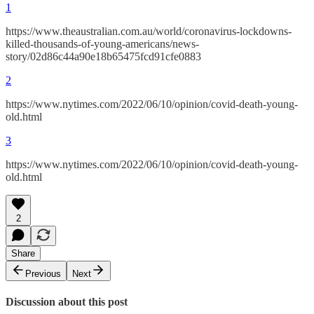
1
https://www.theaustralian.com.au/world/coronavirus-lockdowns-
killed-thousands-of-young-americans/news-
story/02d86c44a90e18b65475fcd91cfe0883
2
https://www.nytimes.com/2022/06/10/opinion/covid-death-young-
old.html
3
https://www.nytimes.com/2022/06/10/opinion/covid-death-young-
old.html
2
Share
Previous
Next
Discussion about this post