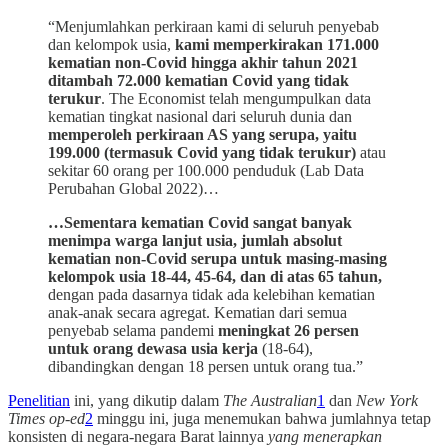
“Menjumlahkan perkiraan kami di seluruh penyebab
dan kelompok usia,
kami memperkirakan 171.000
kematian non-Covid hingga akhir tahun 2021
ditambah 72.000 kematian Covid yang tidak
terukur
. The Economist telah mengumpulkan data
kematian tingkat nasional dari seluruh dunia dan
memperoleh perkiraan AS yang serupa, yaitu
199.000 (termasuk Covid yang tidak terukur)
atau
sekitar 60 orang per 100.000 penduduk (Lab Data
Perubahan Global 2022)…
…Sementara kematian Covid sangat banyak
menimpa warga lanjut usia, jumlah absolut
kematian non-Covid serupa untuk masing-masing
kelompok usia 18-44, 45-64, dan di atas 65 tahun,
dengan pada dasarnya tidak ada kelebihan kematian
anak-anak secara agregat. Kematian dari semua
penyebab selama pandemi
meningkat 26 persen
untuk orang dewasa usia kerja
(18-64),
dibandingkan dengan 18 persen untuk orang tua.”
Penelitian
ini, yang dikutip dalam
The Australian
1
dan
New York
Times op-ed
2
minggu ini, juga menemukan bahwa jumlahnya tetap
konsisten di negara-negara Barat lainnya
yang menerapkan