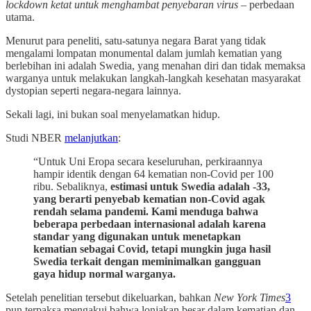
lockdown ketat untuk menghambat penyebaran virus
– perbedaan
utama.
Menurut para peneliti, satu-satunya negara Barat yang tidak
mengalami lompatan monumental dalam jumlah kematian yang
berlebihan ini adalah Swedia, yang menahan diri dan tidak memaksa
warganya untuk melakukan langkah-langkah kesehatan masyarakat
dystopian seperti negara-negara lainnya.
Sekali lagi, ini bukan soal menyelamatkan hidup.
Studi NBER
melanjutkan
:
“Untuk Uni Eropa secara keseluruhan, perkiraannya
hampir identik dengan 64 kematian non-Covid per 100
ribu. Sebaliknya,
estimasi untuk Swedia adalah -33,
yang berarti penyebab kematian non-Covid agak
rendah selama pandemi. Kami menduga bahwa
beberapa perbedaan internasional adalah karena
standar yang digunakan untuk menetapkan
kematian sebagai Covid, tetapi mungkin juga hasil
Swedia terkait dengan meminimalkan gangguan
gaya hidup normal warganya.
Setelah penelitian tersebut dikeluarkan, bahkan
New York Times
3
pun terpaksa mengakui bahwa lonjakan besar dalam kematian dan