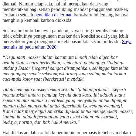
diamati. Namun tetap saja, hal ini merupakan data yang
memberatkan bagi setiap pendukung mandat penggunaan masker,
terutama setelah
penelitian di Jerman
baru-baru ini tentang bahaya
menghirup kembali karbon dioksida.
Selama bulan-bulan awal pandemi, saya sering menulis tentang
tidak efektifnya penggunaan masker dan kondisi sosial yang lebih
meresahkan yang mengancam kebebasan kita secara individu.
Saya
menulis ini pada tahun 2020
:
“Kegunaan masker dalam kacamata ilmiah telah digembar-
gemborkan secara berlebihan, sementara pentingnya Undang-
undang Dasar [negara] sangat disampahkan, sehingga kita telah
menganggap sepele sekelompok orang yang saling melontarkan
caci-maki kotor saat [berekreasi] mendaki.
Tidak memakai masker bukan sekedar ‘pilihan pribadi’ – seperti
memutuskan antara penutup kepala atau kaos. Ini adalah suatu
kejelasan atas manusia merdeka yang menyetujui untuk dipimpin
namun tidak menyetujui untuk diperintah [sewenang-wenang].
Kami tidak menyetujui Amerika dipaksa untuk mengenakan masker,
karena itu adalah perubahan yang azasi dalam masyarakat,
budaya, norma, dan hak-hak Amerika.”
Hal di atas adalah contoh kepemimpinan berbasis kebebasan dalam