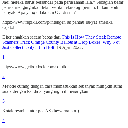
Jadi mereka harus bersandar pada perusahaan lain.” Sebagian besar
patriot menginginkan lebih sedikit teknologi pemilu, bukan lebih
banyak. Apa yang dilakukan OC di sini?
https://www.repikir.com/p/inteligen-as-pantau-rakyat-amerika-
capitol
Diterjemahkan secara bebas dari
This Is How They Steal: Remote
Scanners Track Orange County Ballots at Drop Boxes. Why Not
Just Collect Daily?
,
Jim Hoft
, 19 April 2022.
1
https://www.getboxlock.com/solution
2
Metode curang dengan cara memasukkan sebanyak mungkin surat
suara dengan kandidat yang ingin dimenangkan.
3
Kotak resmi kantor pos AS (bewarna biru).
4