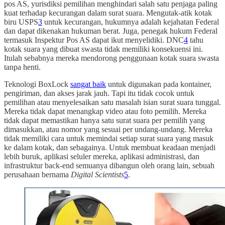
pos AS, yurisdiksi pemilihan menghindari salah satu penjaga paling
kuat terhadap kecurangan dalam surat suara. Mengutak-atik kotak
biru USPS
3
untuk kecurangan, hukumnya adalah kejahatan Federal
dan dapat dikenakan hukuman berat. Juga, penegak hukum Federal
termasuk Inspektur Pos AS dapat ikut menyelidiki. DNC
4
tahu
kotak suara yang dibuat swasta tidak memiliki konsekuensi ini.
Itulah sebabnya mereka mendorong penggunaan kotak suara swasta
tanpa henti.
Teknologi BoxLock
sangat baik
untuk digunakan pada kontainer,
pengiriman, dan akses jarak jauh. Tapi itu tidak cocok untuk
pemilihan atau menyelesaikan satu masalah isian surat suara tunggal.
Mereka tidak dapat menangkap video atau foto pemilih. Mereka
tidak dapat memastikan hanya satu surat suara per pemilih yang
dimasukkan, atau nomor yang sesuai per undang-undang. Mereka
tidak memiliki cara untuk memindai setiap surat suara yang masuk
ke dalam kotak, dan sebagainya. Untuk membuat keadaan menjadi
lebih buruk, aplikasi seluler mereka, aplikasi administrasi, dan
infrastruktur back-end semuanya dibangun oleh orang lain, sebuah
perusahaan bernama
Digital Scientists
5
.