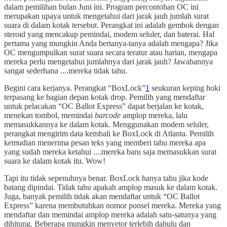
dalam pemilihan bulan Juni ini. Program percontohan OC ini
merupakan upaya untuk mengetahui dari jarak jauh jumlah surat
suara di dalam kotak tersebut. Perangkat ini adalah gembok dengan
steroid yang mencakup pemindai, modem seluler, dan baterai. Hal
pertama yang mungkin Anda bertanya-tanya adalah mengapa? Jika
OC mengumpulkan surat suara secara teratur atau harian, mengapa
mereka perlu mengetahui jumlahnya dari jarak jauh? Jawabannya
sangat sederhana ....mereka tidak tahu.
Begini cara kerjanya. Perangkat “BoxLock”
1
seukuran keping hoki
terpasang ke bagian depan kotak drop. Pemilih yang mendaftar
untuk pelacakan “OC Ballot Express” dapat berjalan ke kotak,
menekan tombol, memindai
barcode
amplop mereka, lalu
memasukkannya ke dalam kotak. Menggunakan modem seluler,
perangkat mengirim data kembali ke BoxLock di Atlanta. Pemilih
kemudian menerima pesan teks yang memberi tahu mereka apa
yang sudah mereka ketahui ....mereka baru saja memasukkan surat
suara ke dalam kotak itu. Wow!
Tapi itu tidak sepenuhnya benar. BoxLock hanya tahu jika kode
batang dipindai. Tidak tahu apakah amplop masuk ke dalam kotak.
Juga, banyak pemilih tidak akan mendaftar untuk “OC Ballot
Express” karena membutuhkan nomor ponsel mereka. Mereka yang
mendaftar dan memindai amplop mereka adalah satu-satunya yang
dihitung. Beberapa mungkin menyetor terlebih dahulu dan