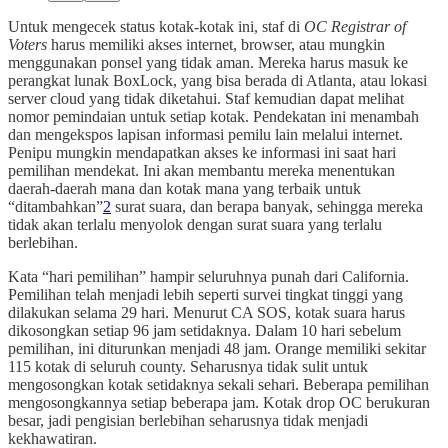
Untuk mengecek status kotak-kotak ini, staf di
OC Registrar of
Voters
harus memiliki akses internet, browser, atau mungkin
menggunakan ponsel yang tidak aman. Mereka harus masuk ke
perangkat lunak BoxLock, yang bisa berada di Atlanta, atau lokasi
server cloud yang tidak diketahui. Staf kemudian dapat melihat
nomor pemindaian untuk setiap kotak. Pendekatan ini menambah
dan mengekspos lapisan informasi pemilu lain melalui internet.
Penipu mungkin mendapatkan akses ke informasi ini saat hari
pemilihan mendekat. Ini akan membantu mereka menentukan
daerah-daerah mana dan kotak mana yang terbaik untuk
“ditambahkan”
2
surat suara, dan berapa banyak, sehingga mereka
tidak akan terlalu menyolok dengan surat suara yang terlalu
berlebihan.
Kata “hari pemilihan” hampir seluruhnya punah dari California.
Pemilihan telah menjadi lebih seperti survei tingkat tinggi yang
dilakukan selama 29 hari. Menurut CA SOS, kotak suara harus
dikosongkan setiap 96 jam setidaknya. Dalam 10 hari sebelum
pemilihan, ini diturunkan menjadi 48 jam. Orange memiliki sekitar
115 kotak di seluruh county. Seharusnya tidak sulit untuk
mengosongkan kotak setidaknya sekali sehari. Beberapa pemilihan
mengosongkannya setiap beberapa jam. Kotak drop OC berukuran
besar, jadi pengisian berlebihan seharusnya tidak menjadi
kekhawatiran.