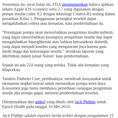
Sementara itu, awal bulan ini, FDA
mengumumkan
bahwa aplikasi
seluler Apple iOS t:connect versi 2.7 yang digunakan dengan
pompa insulin t:slim X2 dengan teknologi Control-IQ sedang dalam
penarikan Kelas 1. Penggunaan perangkat tersebut dapat
mengakibatkan cedera atau kematian, kata pemberitahuan itu.
“Penutupan pompa akan menyebabkan pengiriman insulin terhenti,
yang dapat menyebabkan kurangnya pengiriman insulin dan dapat
mengakibatkan hiperglikemia atau bahkan ketoasidosis diabetik,
yang dapat menjadi kondisi yang mengancam jiwa karena gula
darah tinggi dan kekurangan insulin,” demikian laporan yang
diterbitkan dalam jurnal Nature. kata pemberitahuan.
Sejauh ini ada 224 orang yang terluka. Tidak ada kematian yang
dilaporkan.
Tandem Diabetes Care, pembuatnya, mendesak masyarakat untuk
memantau tingkat baterai untuk memastikan pompa terisi daya.
Konsumen juga harus membawa persediaan cadangan pengiriman
insulin jika pompa gagal, menurut pemberitahuan tersebut.
Diterjemahkan dari
artikel
yang ditulis oleh
Jack Phillips
untuk
Epoch Health pada tanggal 16 Mei 2024.
Jack Phillips adalah reporter berita terkini dengan pengalaman 15