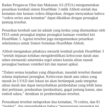
Badan Pengawas Obat dan Makanan AS (FDA) mengumumkan
penarikan kembali sistem HeartMate 3 milik Abbott setelah dua
kematian dan lusinan cedera dilaporkan, dengan menyatakan bahwa
“cedera serius atau kematian” dapat dikaitkan dengan perangkat
jantung tersebut.
Penarikan kembali saat ini adalah yang kedua yang diumumkan oleh
FDA untuk perangkat implan perangkat bantuan ventrikel kiri
HeartMate 3. Agensi tersebut juga mengumumkan penarikan
sebelumnya untuk Sistem Sentuhan HeartMate Abbott.
Abbott mengatakan pihaknya menarik kembali produk HeartMate 3
“setelah tinjauan keluhan mengidentifikasi kebocoran darah atau
udara memasuki antarmuka segel antara kanula aliran masuk
perangkat bantuan ventrikel kiri dan manset apikal.
“Dalam semua kejadian yang dilaporkan, masalah tersebut diamati
selama implantasi perangkat. Kebocoran darah atau udara yang
masuk ke LVAD dari lokasi ini akan berdampak pada integritas
aliran darah dan dapat menyebabkan pembedahan yang lebih lama
dari perkiraan, pendarahan (perdarahan), gagal jantung kanan, atau
emboli udara,” demikian isi pemberitahuan tersebut.
Perusahaan tersebut melaporkan dua kematian, 70 cedera, dan 81
“insiden”, dan menambahkan bahwa “penggunaan perangkat ini