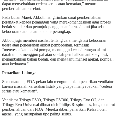
dapat menyebabkan cedera serius atau kematian,” menurut
pemberitahuan tersebut.
Pada bulan Maret, Abbott mengirimkan surat pemberitahuan
perangkat kepada pelanggan yang merekomendasikan agar proses
bedah standar dan petunjuk penggunaan harus diikuti jika ada
kebocoran darah atau udara terperangkap.
Abbott juga memberi nasihat tentang cara mengatasi kebocoran
udara atau pendarahan akibat pembedahan, termasuk
“menyesuaikan posisi pompa, menunggu kecenderungan alami
darah untuk menggumpal atau setelah pembalikan antikoagulasi,
menambahkan bahan bedah, dan mengganti manset apikal, pompa. ,
atau keduanya."
Penarikan Lainnya
Sementara itu, FDA pekan lalu mengumumkan penarikan ventilator
karena masalah kerusakan listrik yang dapat menyebabkan “cedera
serius atau kematian”.
Ventilator Trilogy EVO, Trilogy EV300, Trilogy Evo O2, dan
Trilogy Evo Universal dibuat oleh Philips Respironics, Inc., menurut
pemberitahuan dari FDA. Mereka diberi penarikan Kelas I oleh
agensi, yang merupakan tipe paling serius.