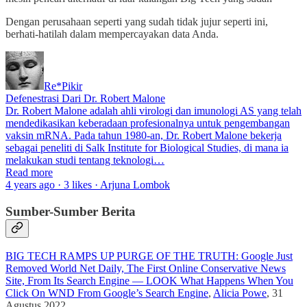
Dengan perusahaan seperti yang sudah tidak jujur seperti ini,
berhati-hatilah dalam mempercayakan data Anda.
Re*Pikir
Defenestrasi Dari Dr. Robert Malone
Dr. Robert Malone adalah ahli virologi dan imunologi AS yang telah
mendedikasikan keberadaan profesionalnya untuk pengembangan
vaksin mRNA. Pada tahun 1980-an, Dr. Robert Malone bekerja
sebagai peneliti di Salk Institute for Biological Studies, di mana ia
melakukan studi tentang teknologi…
Read more
4 years ago · 3 likes · Arjuna Lombok
Sumber-Sumber Berita
BIG TECH RAMPS UP PURGE OF THE TRUTH: Google Just
Removed World Net Daily, The First Online Conservative News
Site, From Its Search Engine — LOOK What Happens When You
Click On WND From Google’s Search Engine
,
Alicia Powe
, 31
Agustus 2022.