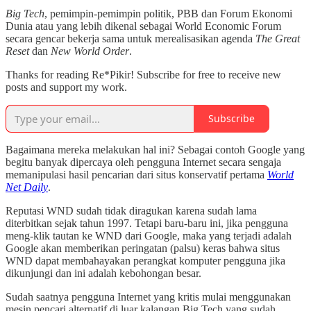
Big Tech
, pemimpin-pemimpin politik, PBB dan Forum Ekonomi
Dunia atau yang lebih dikenal sebagai World Economic Forum
secara gencar bekerja sama untuk merealisasikan agenda
The Great
Reset
dan
New World Order
.
Thanks for reading Re*Pikir! Subscribe for free to receive new
posts and support my work.
Subscribe
Bagaimana mereka melakukan hal ini? Sebagai contoh Google yang
begitu banyak dipercaya oleh pengguna Internet secara sengaja
memanipulasi hasil pencarian dari situs konservatif pertama
World
Net Daily
.
Reputasi WND sudah tidak diragukan karena sudah lama
diterbitkan sejak tahun 1997. Tetapi baru-baru ini, jika pengguna
meng-klik tautan ke WND dari Google, maka yang terjadi adalah
Google akan memberikan peringatan (palsu) keras bahwa situs
WND dapat membahayakan perangkat komputer pengguna jika
dikunjungi dan ini adalah kebohongan besar.
Sudah saatnya pengguna Internet yang kritis mulai menggunakan
mesin pencari alternatif di luar kalangan Big Tech yang sudah