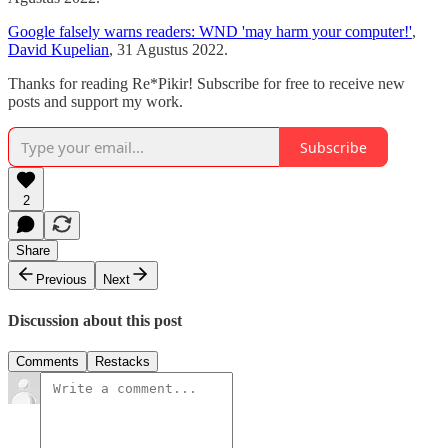
Google falsely warns readers: WND 'may harm your computer!'
,
David Kupelian
, 31 Agustus 2022.
Thanks for reading Re*Pikir! Subscribe for free to receive new
posts and support my work.
Subscribe
2
Share
Previous
Next
Discussion about this post
Comments
Restacks