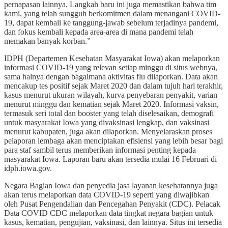
pernapasan lainnya. Langkah baru ini juga memastikan bahwa tim
kami, yang telah sungguh berkomitmen dalam menangani COVID-
19, dapat kembali ke tanggung-jawab sebelum terjadinya pandemi,
dan fokus kembali kepada area-area di mana pandemi telah
memakan banyak korban.”
IDPH (Departemen Kesehatan Masyarakat Iowa) akan melaporkan
informasi COVID-19 yang relevan setiap minggu di situs webnya,
sama halnya dengan bagaimana aktivitas flu dilaporkan. Data akan
mencakup tes positif sejak Maret 2020 dan dalam tujuh hari terakhir,
kasus menurut ukuran wilayah, kurva penyebaran penyakit, varian
menurut minggu dan kematian sejak Maret 2020. Informasi vaksin,
termasuk seri total dan booster yang telah diselesaikan, demografi
untuk masyarakat Iowa yang divaksinasi lengkap, dan vaksinasi
menurut kabupaten, juga akan dilaporkan. Menyelaraskan proses
pelaporan lembaga akan menciptakan efisiensi yang lebih besar bagi
para staf sambil terus memberikan informasi penting kepada
masyarakat Iowa. Laporan baru akan tersedia mulai 16 Februari di
idph.iowa.gov.
Negara Bagian Iowa dan penyedia jasa layanan kesehatannya juga
akan terus melaporkan data COVID-19 seperti yang diwajibkan
oleh Pusat Pengendalian dan Pencegahan Penyakit (CDC). Pelacak
Data COVID CDC melaporkan data tingkat negara bagian untuk
kasus, kematian, pengujian, vaksinasi, dan lainnya. Situs ini tersedia