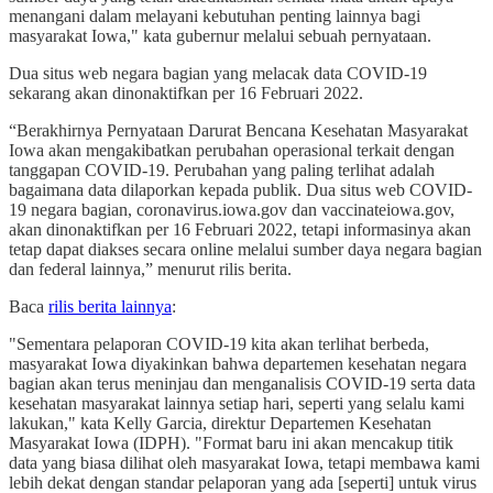
menangani dalam melayani kebutuhan penting lainnya bagi
masyarakat Iowa," kata gubernur melalui sebuah pernyataan.
Dua situs web negara bagian yang melacak data COVID-19
sekarang akan dinonaktifkan per 16 Februari 2022.
“Berakhirnya Pernyataan Darurat Bencana Kesehatan Masyarakat
Iowa akan mengakibatkan perubahan operasional terkait dengan
tanggapan COVID-19. Perubahan yang paling terlihat adalah
bagaimana data dilaporkan kepada publik. Dua situs web COVID-
19 negara bagian, coronavirus.iowa.gov dan vaccinateiowa.gov,
akan dinonaktifkan per 16 Februari 2022, tetapi informasinya akan
tetap dapat diakses secara online melalui sumber daya negara bagian
dan federal lainnya,” menurut rilis berita.
Baca
rilis berita lainnya
:
"Sementara pelaporan COVID-19 kita akan terlihat berbeda,
masyarakat Iowa diyakinkan bahwa departemen kesehatan negara
bagian akan terus meninjau dan menganalisis COVID-19 serta data
kesehatan masyarakat lainnya setiap hari, seperti yang selalu kami
lakukan," kata Kelly Garcia, direktur Departemen Kesehatan
Masyarakat Iowa (IDPH). "Format baru ini akan mencakup titik
data yang biasa dilihat oleh masyarakat Iowa, tetapi membawa kami
lebih dekat dengan standar pelaporan yang ada [seperti] untuk virus