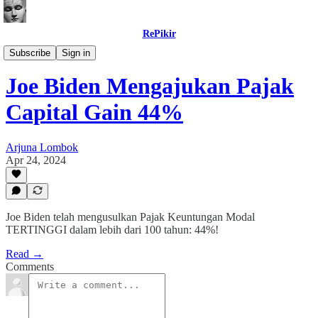
RePikir
Buletin
Subscribe
Sign in
Joe Biden Mengajukan Pajak
Capital Gain 44%
Arjuna Lombok
Apr 24, 2024
Joe Biden telah mengusulkan Pajak Keuntungan Modal
TERTINGGI dalam lebih dari 100 tahun: 44%!
Read →
Comments