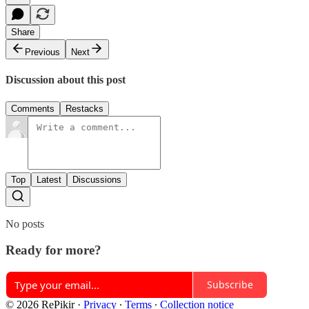
Share
Previous
Next
Discussion about this post
Comments
Restacks
Top
Latest
Discussions
No posts
Ready for more?
Subscribe
© 2026 RePikir
·
Privacy
∙
Terms
∙
Collection notice