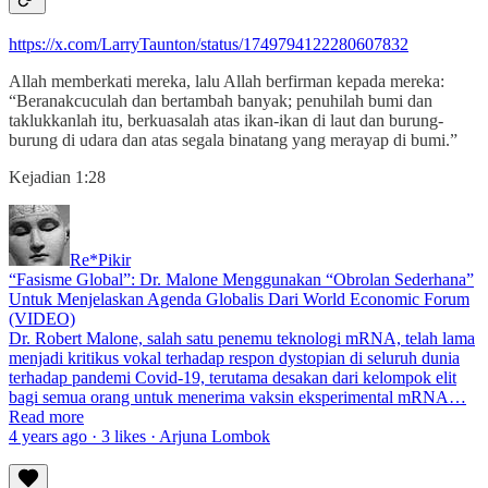
https://x.com/LarryTaunton/status/1749794122280607832
Allah memberkati mereka, lalu Allah berfirman kepada mereka:
“Beranakcuculah dan bertambah banyak; penuhilah bumi dan
taklukkanlah itu, berkuasalah atas ikan-ikan di laut dan burung-
burung di udara dan atas segala binatang yang merayap di bumi.”
Kejadian 1:28
Re*Pikir
“Fasisme Global”: Dr. Malone Menggunakan “Obrolan Sederhana”
Untuk Menjelaskan Agenda Globalis Dari World Economic Forum
(VIDEO)
Dr. Robert Malone, salah satu penemu teknologi mRNA, telah lama
menjadi kritikus vokal terhadap respon dystopian di seluruh dunia
terhadap pandemi Covid-19, terutama desakan dari kelompok elit
bagi semua orang untuk menerima vaksin eksperimental mRNA…
Read more
4 years ago · 3 likes · Arjuna Lombok