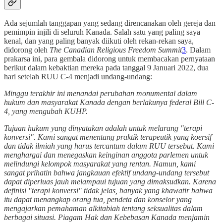
Ada sejumlah tanggapan yang sedang direncanakan oleh gereja dan
pemimpin injili di seluruh Kanada. Salah satu yang paling saya
kenal, dan yang paling banyak diikuti oleh rekan-rekan saya,
didorong oleh
The Canadian Religious Freedom Summit
3
. Dalam
prakarsa ini, para gembala didorong untuk membacakan pernyataan
berikut dalam kebaktian mereka pada tanggal 9 Januari 2022, dua
hari setelah RUU C-4 menjadi undang-undang:
Minggu terakhir ini menandai perubahan monumental dalam
hukum dan masyarakat Kanada dengan berlakunya federal Bill C-
4, yang mengubah KUHP.
Tujuan hukum yang dinyatakan adalah untuk melarang "terapi
konversi". Kami sangat menentang praktik terapeutik yang koersif
dan tidak ilmiah yang harus tercantum dalam RUU tersebut. Kami
menghargai dan menegaskan keinginan anggota parlemen untuk
melindungi kelompok masyarakat yang rentan. Namun, kami
sangat prihatin bahwa jangkauan efektif undang-undang tersebut
dapat diperluas jauh melampaui tujuan yang dimaksudkan. Karena
definisi "terapi konversi" tidak jelas, banyak yang khawatir bahwa
itu dapat menangkap orang tua, pendeta dan konselor yang
mengajarkan pemahaman alkitabiah tentang seksualitas dalam
berbagai situasi. Piagam Hak dan Kebebasan Kanada menjamin