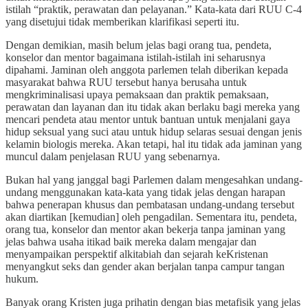
istilah “praktik, perawatan dan pelayanan.” Kata-kata dari RUU C-4
yang disetujui tidak memberikan klarifikasi seperti itu.
Dengan demikian, masih belum jelas bagi orang tua, pendeta,
konselor dan mentor bagaimana istilah-istilah ini seharusnya
dipahami. Jaminan oleh anggota parlemen telah diberikan kepada
masyarakat bahwa RUU tersebut hanya berusaha untuk
mengkriminalisasi upaya pemaksaan dan praktik pemaksaan,
perawatan dan layanan dan itu tidak akan berlaku bagi mereka yang
mencari pendeta atau mentor untuk bantuan untuk menjalani gaya
hidup seksual yang suci atau untuk hidup selaras sesuai dengan jenis
kelamin biologis mereka. Akan tetapi, hal itu tidak ada jaminan yang
muncul dalam penjelasan RUU yang sebenarnya.
Bukan hal yang janggal bagi Parlemen dalam mengesahkan undang-
undang menggunakan kata-kata yang tidak jelas dengan harapan
bahwa penerapan khusus dan pembatasan undang-undang tersebut
akan diartikan [kemudian] oleh pengadilan. Sementara itu, pendeta,
orang tua, konselor dan mentor akan bekerja tanpa jaminan yang
jelas bahwa usaha itikad baik mereka dalam mengajar dan
menyampaikan perspektif alkitabiah dan sejarah keKristenan
menyangkut seks dan gender akan berjalan tanpa campur tangan
hukum.
Banyak orang Kristen juga prihatin dengan bias metafisik yang jelas