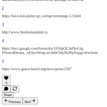
2
https://laws-lois.justice.gc.ca/eng/const/page-12.html
3
http://www.freedomsummit.ca
4
https://docs.google.com/forms/d/e/1FAIpQLSdNeGig-
PNmvsRhoma_-eE0yxWmp-m-0n6t7trbJJkJPpXupg/viewform
5
https://www.gracechurch.org/news/posts/2307
3
Share
Previous
Next