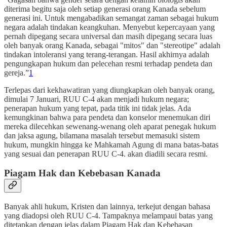
diterima begitu saja oleh setiap generasi orang Kanada sebelum
generasi ini. Untuk mengabadikan semangat zaman sebagai hukum
negara adalah tindakan keangkuhan. Menyebut kepercayaan yang
pernah dipegang secara universal dan masih dipegang secara luas
oleh banyak orang Kanada, sebagai "mitos" dan "stereotipe" adalah
tindakan intoleransi yang terang-terangan. Hasil akhirnya adalah
pengungkapan hukum dan pelecehan resmi terhadap pendeta dan
gereja.”
1
Terlepas dari kekhawatiran yang diungkapkan oleh banyak orang,
dimulai 7 Januari, RUU C-4 akan menjadi hukum negara;
penerapan hukum yang tepat, pada titik ini tidak jelas. Ada
kemungkinan bahwa para pendeta dan konselor menemukan diri
mereka dilecehkan sewenang-wenang oleh aparat penegak hukum
dan jaksa agung, bilamana masalah tersebut memasuki sistem
hukum, mungkin hingga ke Mahkamah Agung di mana batas-batas
yang sesuai dan penerapan RUU C-4. akan diadili secara resmi.
Piagam Hak dan Kebebasan Kanada
Banyak ahli hukum, Kristen dan lainnya, terkejut dengan bahasa
yang diadopsi oleh RUU C-4. Tampaknya melampaui batas yang
ditetapkan dengan jelas dalam Piagam Hak dan Kebebasan