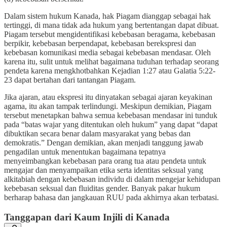
Dalam sistem hukum Kanada, hak Piagam dianggap sebagai hak
tertinggi, di mana tidak ada hukum yang bertentangan dapat dibuat.
Piagam tersebut mengidentifikasi kebebasan beragama, kebebasan
berpikir, kebebasan berpendapat, kebebasan berekspresi dan
kebebasan komunikasi media sebagai kebebasan mendasar. Oleh
karena itu, sulit untuk melihat bagaimana tuduhan terhadap seorang
pendeta karena mengkhotbahkan Kejadian 1:27 atau Galatia 5:22-
23 dapat bertahan dari tantangan Piagam.
Jika ajaran, atau ekspresi itu dinyatakan sebagai ajaran keyakinan
agama, itu akan tampak terlindungi. Meskipun demikian, Piagam
tersebut menetapkan bahwa semua kebebasan mendasar ini tunduk
pada “batas wajar yang ditentukan oleh hukum” yang dapat “dapat
dibuktikan secara benar dalam masyarakat yang bebas dan
demokratis.” Dengan demikian, akan menjadi tanggung jawab
pengadilan untuk menentukan bagaimana tepatnya
menyeimbangkan kebebasan para orang tua atau pendeta untuk
mengajar dan menyampaikan etika serta identitas seksual yang
alkitabiah dengan kebebasan individu di dalam mengejar kehidupan
kebebasan seksual dan fluiditas gender. Banyak pakar hukum
berharap bahasa dan jangkauan RUU pada akhirnya akan terbatasi.
Tanggapan dari Kaum Injili di Kanada