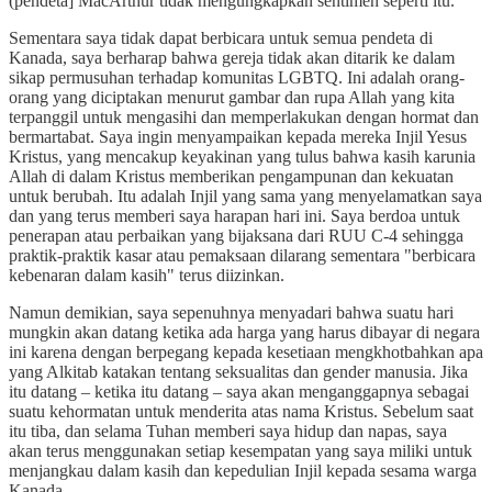
(pendeta] MacArthur tidak mengungkapkan sentimen seperti itu.
Sementara saya tidak dapat berbicara untuk semua pendeta di
Kanada, saya berharap bahwa gereja tidak akan ditarik ke dalam
sikap permusuhan terhadap komunitas LGBTQ. Ini adalah orang-
orang yang diciptakan menurut gambar dan rupa Allah yang kita
terpanggil untuk mengasihi dan memperlakukan dengan hormat dan
bermartabat. Saya ingin menyampaikan kepada mereka Injil Yesus
Kristus, yang mencakup keyakinan yang tulus bahwa kasih karunia
Allah di dalam Kristus memberikan pengampunan dan kekuatan
untuk berubah. Itu adalah Injil yang sama yang menyelamatkan saya
dan yang terus memberi saya harapan hari ini. Saya berdoa untuk
penerapan atau perbaikan yang bijaksana dari RUU C-4 sehingga
praktik-praktik kasar atau pemaksaan dilarang sementara "berbicara
kebenaran dalam kasih" terus diizinkan.
Namun demikian, saya sepenuhnya menyadari bahwa suatu hari
mungkin akan datang ketika ada harga yang harus dibayar di negara
ini karena dengan berpegang kepada kesetiaan mengkhotbahkan apa
yang Alkitab katakan tentang seksualitas dan gender manusia. Jika
itu datang – ketika itu datang – saya akan menganggapnya sebagai
suatu kehormatan untuk menderita atas nama Kristus. Sebelum saat
itu tiba, dan selama Tuhan memberi saya hidup dan napas, saya
akan terus menggunakan setiap kesempatan yang saya miliki untuk
menjangkau dalam kasih dan kepedulian Injil kepada sesama warga
Kanada.