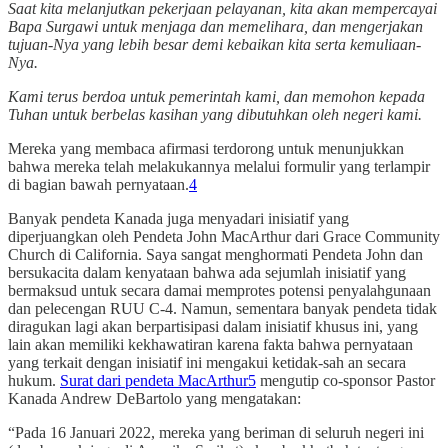
Saat kita melanjutkan pekerjaan pelayanan, kita akan mempercayai
Bapa Surgawi untuk menjaga dan memelihara, dan mengerjakan
tujuan-Nya yang lebih besar demi kebaikan kita serta kemuliaan-
Nya.
Kami terus berdoa untuk pemerintah kami, dan memohon kepada
Tuhan untuk berbelas kasihan yang dibutuhkan oleh negeri kami.
Mereka yang membaca afirmasi terdorong untuk menunjukkan
bahwa mereka telah melakukannya melalui formulir yang terlampir
di bagian bawah pernyataan.
4
Banyak pendeta Kanada juga menyadari inisiatif yang
diperjuangkan oleh Pendeta John MacArthur dari Grace Community
Church di California. Saya sangat menghormati Pendeta John dan
bersukacita dalam kenyataan bahwa ada sejumlah inisiatif yang
bermaksud untuk secara damai memprotes potensi penyalahgunaan
dan pelecengan RUU C-4. Namun, sementara banyak pendeta tidak
diragukan lagi akan berpartisipasi dalam inisiatif khusus ini, yang
lain akan memiliki kekhawatiran karena fakta bahwa pernyataan
yang terkait dengan inisiatif ini mengakui ketidak-sah an secara
hukum.
Surat dari pendeta MacArthur
5
mengutip co-sponsor Pastor
Kanada Andrew DeBartolo yang mengatakan:
“Pada 16 Januari 2022, mereka yang beriman di seluruh negeri ini