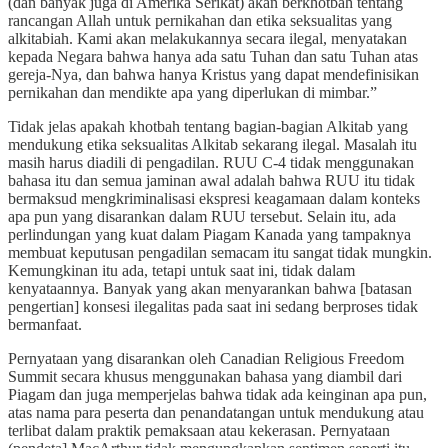
(dan banyak juga di Amerika Serikat) akan berkhotbah tentang
rancangan Allah untuk pernikahan dan etika seksualitas yang
alkitabiah. Kami akan melakukannya secara ilegal, menyatakan
kepada Negara bahwa hanya ada satu Tuhan dan satu Tuhan atas
gereja-Nya, dan bahwa hanya Kristus yang dapat mendefinisikan
pernikahan dan mendikte apa yang diperlukan di mimbar.”
Tidak jelas apakah khotbah tentang bagian-bagian Alkitab yang
mendukung etika seksualitas Alkitab sekarang ilegal. Masalah itu
masih harus diadili di pengadilan. RUU C-4 tidak menggunakan
bahasa itu dan semua jaminan awal adalah bahwa RUU itu tidak
bermaksud mengkriminalisasi ekspresi keagamaan dalam konteks
apa pun yang disarankan dalam RUU tersebut. Selain itu, ada
perlindungan yang kuat dalam Piagam Kanada yang tampaknya
membuat keputusan pengadilan semacam itu sangat tidak mungkin.
Kemungkinan itu ada, tetapi untuk saat ini, tidak dalam
kenyataannya. Banyak yang akan menyarankan bahwa [batasan
pengertian] konsesi ilegalitas pada saat ini sedang berproses tidak
bermanfaat.
Pernyataan yang disarankan oleh Canadian Religious Freedom
Summit secara khusus menggunakan bahasa yang diambil dari
Piagam dan juga memperjelas bahwa tidak ada keinginan apa pun,
atas nama para peserta dan penandatangan untuk mendukung atau
terlibat dalam praktik pemaksaan atau kekerasan. Pernyataan