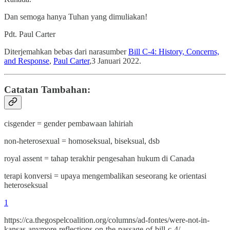
Dan semoga hanya Tuhan yang dimuliakan!
Pdt. Paul Carter
Diterjemahkan bebas dari narasumber
Bill C-4: History, Concerns,
and Response
,
Paul Carter
,3 Januari 2022.
Catatan Tambahan:
cisgender = gender pembawaan lahiriah
non-heterosexual = homoseksual, biseksual, dsb
royal assent = tahap terakhir pengesahan hukum di Canada
terapi konversi = upaya mengembalikan seseorang ke orientasi
heteroseksual
1
https://ca.thegospelcoalition.org/columns/ad-fontes/were-not-in-
kansas-anymore-reflections-on-the-passage-of-bill-c-4/