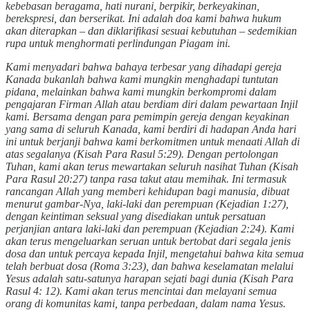
kebebasan beragama, hati nurani, berpikir, berkeyakinan,
berekspresi, dan berserikat. Ini adalah doa kami bahwa hukum
akan diterapkan – dan diklarifikasi sesuai kebutuhan – sedemikian
rupa untuk menghormati perlindungan Piagam ini.
Kami menyadari bahwa bahaya terbesar yang dihadapi gereja
Kanada bukanlah bahwa kami mungkin menghadapi tuntutan
pidana, melainkan bahwa kami mungkin berkompromi dalam
pengajaran Firman Allah atau berdiam diri dalam pewartaan Injil
kami. Bersama dengan para pemimpin gereja dengan keyakinan
yang sama di seluruh Kanada, kami berdiri di hadapan Anda hari
ini untuk berjanji bahwa kami berkomitmen untuk menaati Allah di
atas segalanya (Kisah Para Rasul 5:29). Dengan pertolongan
Tuhan, kami akan terus mewartakan seluruh nasihat Tuhan (Kisah
Para Rasul 20:27) tanpa rasa takut atau memihak. Ini termasuk
rancangan Allah yang memberi kehidupan bagi manusia, dibuat
menurut gambar-Nya, laki-laki dan perempuan (Kejadian 1:27),
dengan keintiman seksual yang disediakan untuk persatuan
perjanjian antara laki-laki dan perempuan (Kejadian 2:24). Kami
akan terus mengeluarkan seruan untuk bertobat dari segala jenis
dosa dan untuk percaya kepada Injil, mengetahui bahwa kita semua
telah berbuat dosa (Roma 3:23), dan bahwa keselamatan melalui
Yesus adalah satu-satunya harapan sejati bagi dunia (Kisah Para
Rasul 4: 12). Kami akan terus mencintai dan melayani semua
orang di komunitas kami, tanpa perbedaan, dalam nama Yesus.