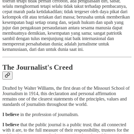
toleran tetapi tidak pernah ceroboh, ada penguasaan diri, sabar,
selalu menghormati tetapi selalu tidak takut terhadap pembacanya,
cepat marah pada ketidakadilan; tidak tergeser oleh daya pikat dari
kelompok elit atau teriakan dari massa; berusaha untuk memberikan
kesempatan bagi setiap orang dan, sejauh hukum dan upah yang
jujur dan pengakuan persaudaraan antara sesama manusia dapat
membuatnya demikian, kesempatan yang sama; sangat patriotik
sambil dengan tulus menjunjung niat baik internasional dan
mempererat persahabatan dunia; adalah jurnalisme untuk
kemanusiaan, dari dan untuk dunia saat ini.
The Journalist's Creed
Drafted by Walter Williams, the first dean of the Missouri School of
Journalism in 1914, this declaration and personal affirmation
remains one of the clearest statements of the principles, values and
standards of journalists throughout the world.
I believe
in the profession of journalism.
I believe
that the public journal is a public trust; that all connected
with it are, to the full measure of their responsibility, trustees for the