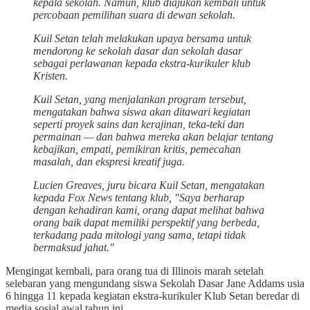
kepala sekolah. Namun, klub diajukan kembali untuk
percobaan pemilihan suara di dewan sekolah.
Kuil Setan telah melakukan upaya bersama untuk
mendorong ke sekolah dasar dan sekolah dasar
sebagai perlawanan kepada ekstra-kurikuler klub
Kristen.
Kuil Setan, yang menjalankan program tersebut,
mengatakan bahwa siswa akan ditawari kegiatan
seperti proyek sains dan kerajinan, teka-teki dan
permainan — dan bahwa mereka akan belajar tentang
kebajikan, empati, pemikiran kritis, pemecahan
masalah, dan ekspresi kreatif juga.
Lucien Greaves, juru bicara Kuil Setan, mengatakan
kepada Fox News tentang klub, "Saya berharap
dengan kehadiran kami, orang dapat melihat bahwa
orang baik dapat memiliki perspektif yang berbeda,
terkadang pada mitologi yang sama, tetapi tidak
bermaksud jahat."
Mengingat kembali, para orang tua di Illinois marah setelah
selebaran yang mengundang siswa Sekolah Dasar Jane Addams usia
6 hingga 11 kepada kegiatan ekstra-kurikuler Klub Setan beredar di
media sosial awal tahun ini.