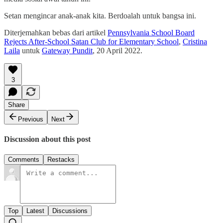
Setan mengincar anak-anak kita. Berdoalah untuk bangsa ini.
Diterjemahkan bebas dari artikel
Pennsylvania School Board
Rejects After-School Satan Club for Elementary School
,
Cristina
Laila
untuk
Gateway Pundit
, 20 April 2022.
3
Share
Previous
Next
Discussion about this post
Comments
Restacks
Top
Latest
Discussions