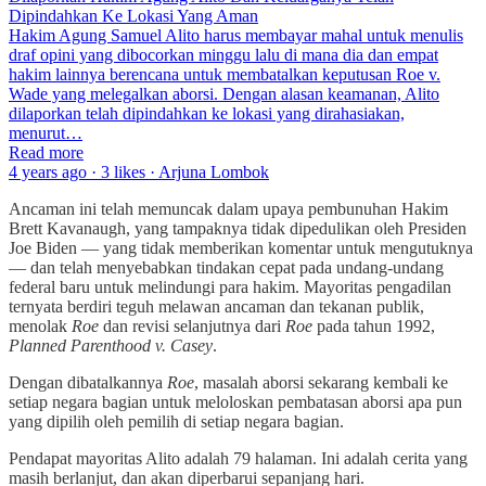
Dipindahkan Ke Lokasi Yang Aman
Hakim Agung Samuel Alito harus membayar mahal untuk menulis
draf opini yang dibocorkan minggu lalu di mana dia dan empat
hakim lainnya berencana untuk membatalkan keputusan Roe v.
Wade yang melegalkan aborsi. Dengan alasan keamanan, Alito
dilaporkan telah dipindahkan ke lokasi yang dirahasiakan,
menurut…
Read more
4 years ago · 3 likes · Arjuna Lombok
Ancaman ini telah memuncak dalam upaya pembunuhan Hakim
Brett Kavanaugh, yang tampaknya tidak dipedulikan oleh Presiden
Joe Biden — yang tidak memberikan komentar untuk mengutuknya
— dan telah menyebabkan tindakan cepat pada undang-undang
federal baru untuk melindungi para hakim. Mayoritas pengadilan
ternyata berdiri teguh melawan ancaman dan tekanan publik,
menolak
Roe
dan revisi selanjutnya dari
Roe
pada tahun 1992,
Planned Parenthood v. Casey
.
Dengan dibatalkannya
Roe
, masalah aborsi sekarang kembali ke
setiap negara bagian untuk meloloskan pembatasan aborsi apa pun
yang dipilih oleh pemilih di setiap negara bagian.
Pendapat mayoritas Alito adalah 79 halaman. Ini adalah cerita yang
masih berlanjut, dan akan diperbarui sepanjang hari.