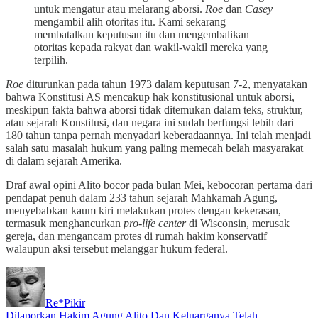
untuk mengatur atau melarang aborsi.
Roe
dan
Casey
mengambil alih otoritas itu. Kami sekarang
membatalkan keputusan itu dan mengembalikan
otoritas kepada rakyat dan wakil-wakil mereka yang
terpilih.
Roe
diturunkan pada tahun 1973 dalam keputusan 7-2, menyatakan
bahwa Konstitusi AS mencakup hak konstitusional untuk aborsi,
meskipun fakta bahwa aborsi tidak ditemukan dalam teks, struktur,
atau sejarah Konstitusi, dan negara ini sudah berfungsi lebih dari
180 tahun tanpa pernah menyadari keberadaannya. Ini telah menjadi
salah satu masalah hukum yang paling memecah belah masyarakat
di dalam sejarah Amerika.
Draf awal opini Alito bocor pada bulan Mei, kebocoran pertama dari
pendapat penuh dalam 233 tahun sejarah Mahkamah Agung,
menyebabkan kaum kiri melakukan protes dengan kekerasan,
termasuk menghancurkan
pro-life center
di Wisconsin, merusak
gereja, dan mengancam protes di rumah hakim konservatif
walaupun aksi tersebut melanggar hukum federal.
Re*Pikir
Dilaporkan Hakim Agung Alito Dan Keluarganya Telah