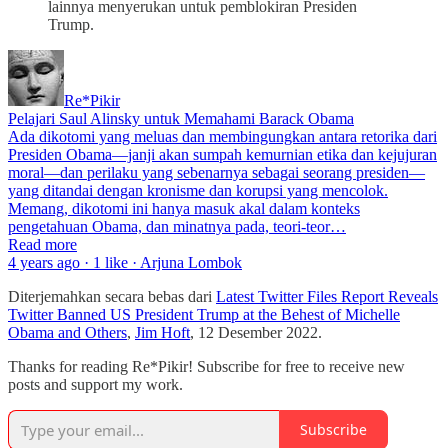
lainnya menyerukan untuk pemblokiran Presiden
Trump.
Re*Pikir
Pelajari Saul Alinsky untuk Memahami Barack Obama
Ada dikotomi yang meluas dan membingungkan antara retorika dari
Presiden Obama—janji akan sumpah kemurnian etika dan kejujuran
moral—dan perilaku yang sebenarnya sebagai seorang presiden—
yang ditandai dengan kronisme dan korupsi yang mencolok.
Memang, dikotomi ini hanya masuk akal dalam konteks
pengetahuan Obama, dan minatnya pada, teori-teor…
Read more
4 years ago · 1 like · Arjuna Lombok
Diterjemahkan secara bebas dari
Latest Twitter Files Report Reveals
Twitter Banned US President Trump at the Behest of Michelle
Obama and Others
,
Jim Hoft
, 12 Desember 2022.
Thanks for reading Re*Pikir! Subscribe for free to receive new
posts and support my work.
Subscribe