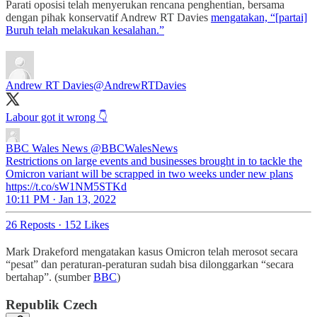
Parati oposisi telah menyerukan rencana penghentian, bersama
dengan pihak konservatif Andrew RT Davies
mengatakan, “[partai]
Buruh telah melakukan kesalahan.”
Andrew RT Davies
@AndrewRTDavies
Labour got it wrong 👇
BBC Wales News
@BBCWalesNews
Restrictions on large events and businesses brought in to tackle the
Omicron variant will be scrapped in two weeks under new plans
https://t.co/sW1NM5STKd
10:11 PM · Jan 13, 2022
26 Reposts
·
152 Likes
Mark Drakeford mengatakan kasus Omicron telah merosot secara
“pesat” dan peraturan-peraturan sudah bisa dilonggarkan “secara
bertahap”. (sumber
BBC
)
Republik Czech