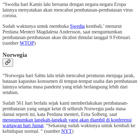
“Swedia hari Kamis lalu bersama dengan negara-negara Eropa
lainnya menyatakan akan mencabut pembatasan-pembatasan virus
corona.
Sudah waktunya untuk membuka
Swedia
kembali,’ menurut
Perdana Menteri Magdalena Andersson, saat mengumumkan
pembatasan-pembatasan akan dicabut dimulai tanggal 9 Februari.
(sumber
WTOP
)
Norwegia
“Norwegia hari Sabtu lalu telah mencabut peraturan menjaga jarak,
batasan kapasitas konsumen di tempat-tempat usaha dan pembatasan
lainnya selama masa pandemi yang telah berlangsung lebih dari
setahun.
Sudah 561 hari berlalu sejak kami memberlakukan pembatasan-
pembatasan yang sangat ketat di selluruh Norwegia pada masa
damai seperti ini, kata Perdana menteri, Erna Solberg, saat
mengumumkan langkah-langkah yang akan diambil di konferensi
wartawan hari Jumat
. “Sekarang sudah waktunya untuk kembali ke
kehidupan normal. “ (sumber
NYT
)