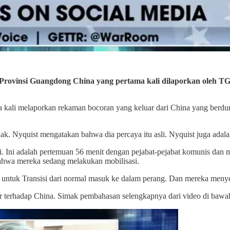
 Provinsi Guangdong China yang pertama kali dilaporkan oleh TG
kali melaporkan rekaman bocoran yang keluar dari China yang berdur
dak. Nyquist mengatakan bahwa dia percaya itu asli. Nyquist juga adala
 Ini adalah pertemuan 56 menit dengan pejabat-pejabat komunis dan mi
bahwa mereka sedang melakukan mobilisasi.
 untuk Transisi dari normal masuk ke dalam perang. Dan mereka menyeb
r terhadap China. Simak pembahasan selengkapnya dari video di bawah