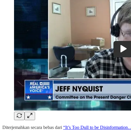
Diterjemahkan secara bebas dari
“It’s Too Dull to be Disinformation