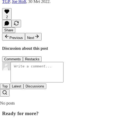
TGP
,
Joe Hoft
, 30 Mei 2022.
2
Share
Previous
Next
Discussion about this post
Comments
Restacks
Top
Latest
Discussions
No posts
Ready for more?