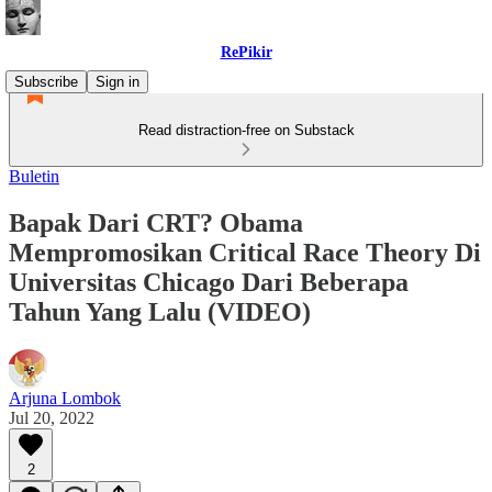
RePikir
Subscribe
Sign in
Read distraction-free on Substack
Buletin
Bapak Dari CRT? Obama
Mempromosikan Critical Race Theory Di
Universitas Chicago Dari Beberapa
Tahun Yang Lalu (VIDEO)
Arjuna Lombok
Jul 20, 2022
2