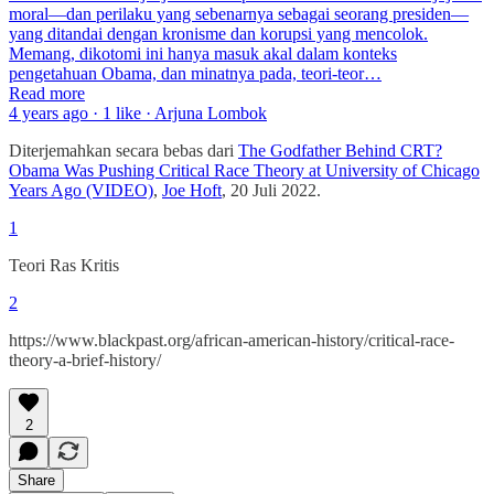
moral—dan perilaku yang sebenarnya sebagai seorang presiden—
yang ditandai dengan kronisme dan korupsi yang mencolok.
Memang, dikotomi ini hanya masuk akal dalam konteks
pengetahuan Obama, dan minatnya pada, teori-teor…
Read more
4 years ago · 1 like · Arjuna Lombok
Diterjemahkan secara bebas dari
The Godfather Behind CRT?
Obama Was Pushing Critical Race Theory at University of Chicago
Years Ago (VIDEO)
,
Joe Hoft
, 20 Juli 2022.
1
Teori Ras Kritis
2
https://www.blackpast.org/african-american-history/critical-race-
theory-a-brief-history/
2
Share