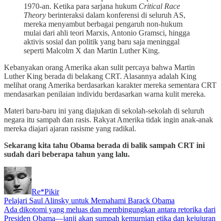
1970-an. Ketika para sarjana hukum
Critical Race
Theory
berinteraksi dalam konferensi di seluruh AS,
mereka menyambut berbagai pengaruh non-hukum
mulai dari ahli teori Marxis, Antonio Gramsci, hingga
aktivis sosial dan politik yang baru saja meninggal
seperti Malcolm X dan Martin Luther King.
Kebanyakan orang Amerika akan sulit percaya bahwa Martin
Luther King berada di belakang CRT. Alasannya adalah King
melihat orang Amerika berdasarkan karakter mereka sementara CRT
mendasarkan penilaian individu berdasarkan warna kulit mereka.
Materi baru-baru ini yang diajukan di sekolah-sekolah di seluruh
negara itu sampah dan rasis. Rakyat Amerika tidak ingin anak-anak
mereka diajari ajaran rasisme yang radikal.
Sekarang kita tahu Obama berada di balik sampah CRT ini
sudah dari beberapa tahun yang lalu.
Re*Pikir
Pelajari Saul Alinsky untuk Memahami Barack Obama
Ada dikotomi yang meluas dan membingungkan antara retorika dari
Presiden Obama—janji akan sumpah kemurnian etika dan kejujuran