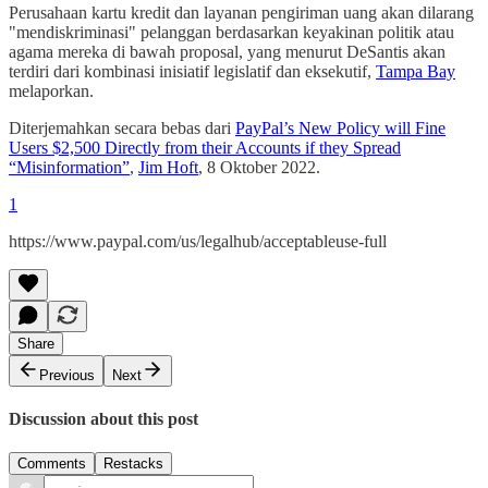
Perusahaan kartu kredit dan layanan pengiriman uang akan dilarang
"mendiskriminasi" pelanggan berdasarkan keyakinan politik atau
agama mereka di bawah proposal, yang menurut DeSantis akan
terdiri dari kombinasi inisiatif legislatif dan eksekutif,
Tampa Bay
melaporkan.
Diterjemahkan secara bebas dari
PayPal’s New Policy will Fine
Users $2,500 Directly from their Accounts if they Spread
“Misinformation”
,
Jim Hoft
, 8 Oktober 2022.
1
https://www.paypal.com/us/legalhub/acceptableuse-full
Share
Previous
Next
Discussion about this post
Comments
Restacks