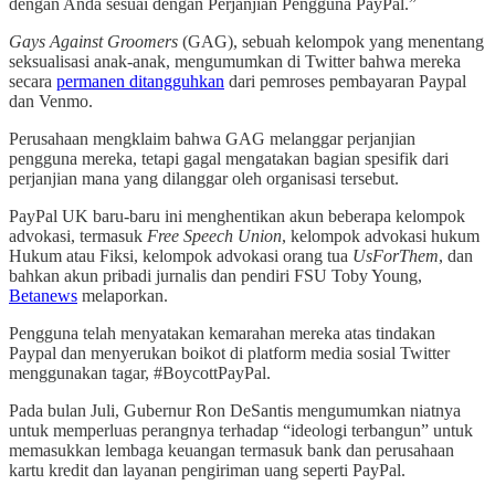
dengan Anda sesuai dengan Perjanjian Pengguna PayPal.”
Gays Against Groomers
(GAG), sebuah kelompok yang menentang
seksualisasi anak-anak, mengumumkan di Twitter bahwa mereka
secara
permanen ditangguhkan
dari pemroses pembayaran Paypal
dan Venmo.
Perusahaan mengklaim bahwa GAG melanggar perjanjian
pengguna mereka, tetapi gagal mengatakan bagian spesifik dari
perjanjian mana yang dilanggar oleh organisasi tersebut.
PayPal UK baru-baru ini menghentikan akun beberapa kelompok
advokasi, termasuk
Free Speech Union
, kelompok advokasi hukum
Hukum atau Fiksi, kelompok advokasi orang tua
UsForThem
, dan
bahkan akun pribadi jurnalis dan pendiri FSU Toby Young,
Betanews
melaporkan.
Pengguna telah menyatakan kemarahan mereka atas tindakan
Paypal dan menyerukan boikot di platform media sosial Twitter
menggunakan tagar, #BoycottPayPal.
Pada bulan Juli, Gubernur Ron DeSantis mengumumkan niatnya
untuk memperluas perangnya terhadap “ideologi terbangun” untuk
memasukkan lembaga keuangan termasuk bank dan perusahaan
kartu kredit dan layanan pengiriman uang seperti PayPal.