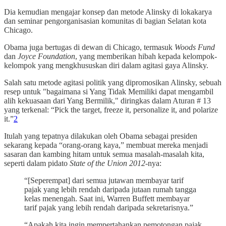
Dia kemudian mengajar konsep dan metode Alinsky di lokakarya
dan seminar pengorganisasian komunitas di bagian Selatan kota
Chicago.
Obama juga bertugas di dewan di Chicago, termasuk
Woods Fund
dan
Joyce Foundation
, yang memberikan hibah kepada kelompok-
kelompok yang mengkhususkan diri dalam agitasi gaya Alinsky.
Salah satu metode agitasi politik yang dipromosikan Alinsky, sebuah
resep untuk "bagaimana si Yang Tidak Memiliki dapat mengambil
alih kekuasaan dari Yang Bermilik," diringkas dalam Aturan # 13
yang terkenal: “Pick the target, freeze it, personalize it, and polarize
it.”
2
Itulah yang tepatnya dilakukan oleh Obama sebagai presiden
sekarang kepada “orang-orang kaya,” membuat mereka menjadi
sasaran dan kambing hitam untuk semua masalah-masalah kita,
seperti dalam pidato
State of the Union 2012
-nya:
“[Seperempat] dari semua jutawan membayar tarif
pajak yang lebih rendah daripada jutaan rumah tangga
kelas menengah. Saat ini, Warren Buffett membayar
tarif pajak yang lebih rendah daripada sekretarisnya.”
“Apakah kita ingin mempertahankan pemotongan pajak