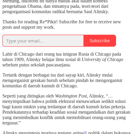
Memang, dikotomi ini hanya masuk akal dalam konteks
pengetahuan Obama, dan minatnya pada, teori-teori dari
pengorganisasi komunitas radikal bernama Saul Alinsky.
Thanks for reading Re*Pikir! Subscribe for free to receive new
posts and support my work.
Subscribe
Lahir di Chicago dari orang tua imigran Rusia di Chicago pada
tahun 1909, Alinsky belajar ilmu sosial di
University of Chicago
sebelum putus sekolah pascasarjana.
Tertarik dengan berbagai isu dari sayap kiri, Alinsky mulai
mengorganisir gerakan buruh sebelum pindah ke mengorganisir
komunitas di daerah kumuh di Chicago.
Seperti yang diringkas oleh
Washington Post
, Alinsky, “…
menyimpulkan bahwa politik elektoral menawarkan sedikit solusi
bagi kaum miskin yang terdampar di daerah kumuh kelas pekerja.
Pendekatannya terhadap keadilan sosial mengandalkan dari gerakan
yang menimbulkan konflik untuk memobilisasi orang-orang yang
tergusur.”
Alinsky mensintesis teorinya tentang agitasi
1
politik dalam bukunya