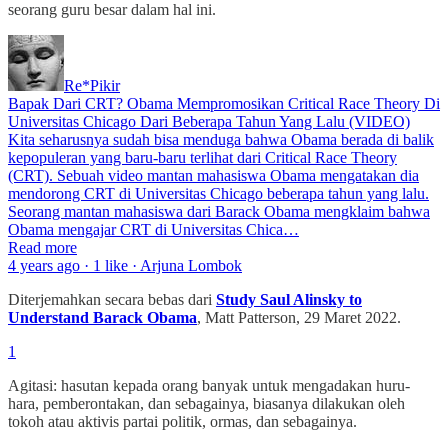
seorang guru besar dalam hal ini.
Re*Pikir
Bapak Dari CRT? Obama Mempromosikan Critical Race Theory Di
Universitas Chicago Dari Beberapa Tahun Yang Lalu (VIDEO)
Kita seharusnya sudah bisa menduga bahwa Obama berada di balik
kepopuleran yang baru-baru terlihat dari Critical Race Theory
(CRT). Sebuah video mantan mahasiswa Obama mengatakan dia
mendorong CRT di Universitas Chicago beberapa tahun yang lalu.
Seorang mantan mahasiswa dari Barack Obama mengklaim bahwa
Obama mengajar CRT di Universitas Chica…
Read more
4 years ago · 1 like · Arjuna Lombok
Diterjemahkan secara bebas dari
Study Saul Alinsky to
Understand Barack Obama
, Matt Patterson, 29 Maret 2022.
1
Agitasi: hasutan kepada orang banyak untuk mengadakan huru-
hara, pemberontakan, dan sebagainya, biasanya dilakukan oleh
tokoh atau aktivis partai politik, ormas, dan sebagainya.