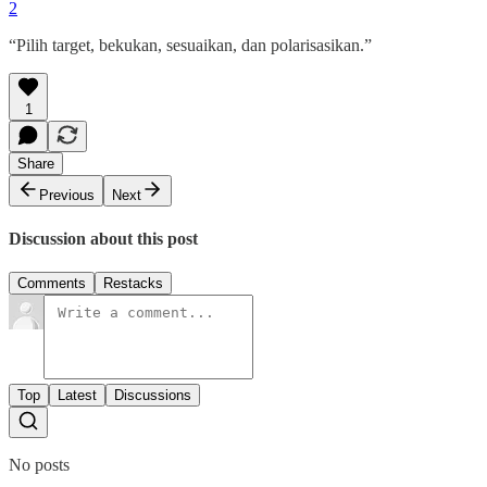
2
“Pilih target, bekukan, sesuaikan, dan polarisasikan.”
1
Share
Previous
Next
Discussion about this post
Comments
Restacks
Top
Latest
Discussions
No posts