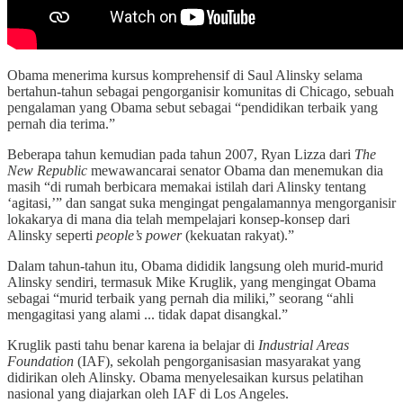
Obama menerima kursus komprehensif di Saul Alinsky selama
bertahun-tahun sebagai pengorganisir komunitas di Chicago, sebuah
pengalaman yang Obama sebut sebagai “pendidikan terbaik yang
pernah dia terima.”
Beberapa tahun kemudian pada tahun 2007, Ryan Lizza dari
The
New Republic
mewawancarai senator Obama dan menemukan dia
masih “di rumah berbicara memakai istilah dari Alinsky tentang
‘agitasi,’” dan sangat suka mengingat pengalamannya mengorganisir
lokakarya di mana dia telah mempelajari konsep-konsep dari
Alinsky seperti
people’s power
(kekuatan rakyat).”
Dalam tahun-tahun itu, Obama dididik langsung oleh murid-murid
Alinsky sendiri, termasuk Mike Kruglik, yang mengingat Obama
sebagai “murid terbaik yang pernah dia miliki,” seorang “ahli
mengagitasi yang alami ... tidak dapat disangkal.”
Kruglik pasti tahu benar karena ia belajar di
Industrial Areas
Foundation
(IAF), sekolah pengorganisasian masyarakat yang
didirikan oleh Alinsky. Obama menyelesaikan kursus pelatihan
nasional yang diajarkan oleh IAF di Los Angeles.