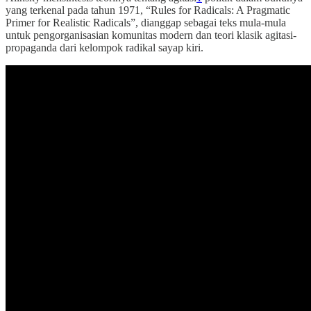
yang terkenal pada tahun 1971, “Rules for Radicals: A Pragmatic
Primer for Realistic Radicals”, dianggap sebagai teks mula-mula
untuk pengorganisasian komunitas modern dan teori klasik agitasi-
propaganda dari kelompok radikal sayap kiri.