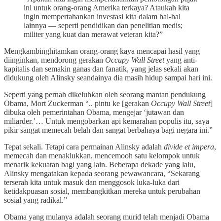
ini untuk orang-orang Amerika terkaya? Ataukah kita
ingin mempertahankan investasi kita dalam hal-hal
lainnya — seperti pendidikan dan penelitian medis;
militer yang kuat dan merawat veteran kita?”
Mengkambinghitamkan orang-orang kaya mencapai hasil yang
diinginkan, mendorong gerakan
Occupy Wall Street
yang anti-
kapitalis dan semakin ganas dan fanatik, yang jelas sekali akan
didukung oleh Alinsky seandainya dia masih hidup sampai hari ini.
Seperti yang pernah dikeluhkan oleh seorang mantan pendukung
Obama, Mort Zuckerman “.. pintu ke [gerakan
Occupy Wall Street
]
dibuka oleh pemerintahan Obama, mengejar ‘jutawan dan
miliarder.’… Untuk mengobarkan api kemarahan populis itu, saya
pikir sangat memecah belah dan sangat berbahaya bagi negara ini.”
Tepat sekali. Tetapi cara permainan Alinsky adalah
divide et impera
,
memecah dan menaklukkan, mencemooh satu kelompok untuk
menarik kekuatan bagi yang lain. Beberapa dekade yang lalu,
Alinsky mengatakan kepada seorang pewawancara, “Sekarang
terserah kita untuk masuk dan menggosok luka-luka dari
ketidakpuasan sosial, membangkitkan mereka untuk perubahan
sosial yang radikal.”
Obama yang mulanya adalah seorang murid telah menjadi Obama