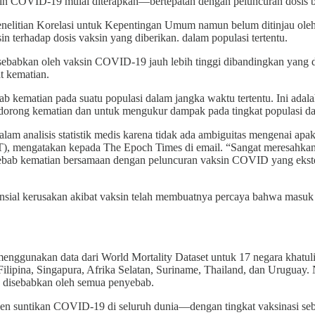
ksin COVID-19 mulai diterapkan—bertepatan dengan peluncuran dosis b
Penelitian Korelasi untuk Kepentingan Umum namun belum ditinjau oleh
n terhadap dosis vaksin yang diberikan. dalam populasi tertentu.
ebabkan oleh vaksin COVID-19 jauh lebih tinggi dibandingkan yang di
at kematian.
kematian pada suatu populasi dalam jangka waktu tertentu. Ini adala
ndorong kematian dan untuk mengukur dampak pada tingkat populasi dar
am analisis statistik medis karena tidak ada ambiguitas mengenai apak
MIT), mengatakan kepada The Epoch Times di email. “Sangat meresahkan
bab kematian bersamaan dengan peluncuran vaksin COVID yang eksten
ial kerusakan akibat vaksin telah membuatnya percaya bahwa masuk a
nggunakan data dari World Mortality Dataset untuk 17 negara khatulist
Filipina, Singapura, Afrika Selatan, Suriname, Thailand, dan Uruguay
g disebabkan oleh semua penyebab.
rsen suntikan COVID-19 di seluruh dunia—dengan tingkat vaksinasi se