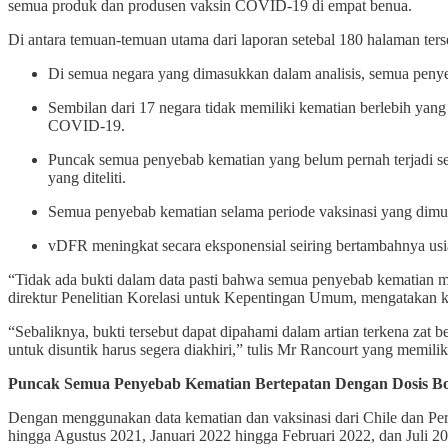
semua produk dan produsen vaksin COVID-19 di empat benua.
Di antara temuan-temuan utama dari laporan setebal 180 halaman ters
Di semua negara yang dimasukkan dalam analisis, semua peny
Sembilan dari 17 negara tidak memiliki kematian berlebih yan
COVID-19.
Puncak semua penyebab kematian yang belum pernah terjadi sebe
yang diteliti.
Semua penyebab kematian selama periode vaksinasi yang dimula
vDFR meningkat secara eksponensial seiring bertambahnya usia
“Tidak ada bukti dalam data pasti bahwa semua penyebab kematian 
direktur Penelitian Korelasi untuk Kepentingan Umum, mengatakan 
“Sebaliknya, bukti tersebut dapat dipahami dalam artian terkena zat 
untuk disuntik harus segera diakhiri,” tulis Mr Rancourt yang memiliki
Puncak Semua Penyebab Kematian Bertepatan Dengan Dosis Bo
Dengan menggunakan data kematian dan vaksinasi dari Chile dan Peru
hingga Agustus 2021, Januari 2022 hingga Februari 2022, dan Juli 2