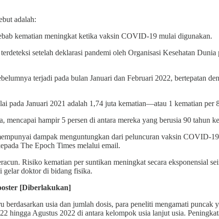
ebut adalah:
ebab kematian meningkat ketika vaksin COVID-19 mulai digunakan.
g terdeteksi setelah deklarasi pandemi oleh Organisasi Kesehatan Duni
lumnya terjadi pada bulan Januari dan Februari 2022, bertepatan deng
i pada Januari 2021 adalah 1,74 juta kematian—atau 1 kematian per 80
, mencapai hampir 5 persen di antara mereka yang berusia 90 tahun k
mempunyai dampak menguntungkan dari peluncuran vaksin COVID-19. T
kepada The Epoch Times melalui email.
beracun. Risiko kematian per suntikan meningkat secara eksponensial s
 gelar doktor di bidang fisika.
oster [Diberlakukan]
 berdasarkan usia dan jumlah dosis, para peneliti mengamati puncak 
022 hingga Agustus 2022 di antara kelompok usia lanjut usia. Peningk