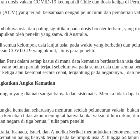
uran dosis vaksin COVID-19 keempat di Chile dan dosis ketiga di Peru
(ACM) yang terjadi bersamaan dengan peluncuran dan pemberian vaks
mbahnya usia dan paling signifikan pada dosis booster terbaru, yang m
pulkan oleh peneliti yang sama. di Australia.
di semua kelompok usia lanjut usia, pada waktu yang berbeda) dan pe
sin COVID-19 yang akurat,” tulis para peneliti.
an Peru dalam setiap kasus di mana data kematian berdasarkan usia dan 
n yang belum pernah terjadi sebelumnya pada semua usia dan semua pe
r ketiga atau keempat secara cepat, tergantung pada negaranya. , dan p
ngkatkan Angka Kematian
ungan yang diamati sangat banyak dan sistematis. Mereka tidak dapa
 angka kematian seharusnya menurun setelah peluncuran vaksin, bukan p
ka kematian tidak akan meningkat hanya ketika vaksin diluncurkan, dim
n negara di tiga benua,” tulis para peneliti.
Australia, Kanada, Israel, dan Amerika Serikat menunjukkan fenomena s
ematian paling banyak terjadi pada kelompok usia 25 hingga 64 tahun 