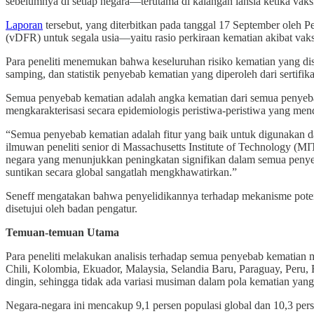
sebelumnya di setiap negara—terutama di kalangan lansia ketika va
Laporan
tersebut, yang diterbitkan pada tanggal 17 September oleh 
(vDFR) untuk segala usia—yaitu rasio perkiraan kematian akibat vaksi
Para peneliti menemukan bahwa keseluruhan risiko kematian yang dis
samping, dan statistik penyebab kematian yang diperoleh dari sertifik
Semua penyebab kematian adalah angka kematian dari semua penyebab 
mengkarakterisasi secara epidemiologis peristiwa-peristiwa yang me
“Semua penyebab kematian adalah fitur yang baik untuk digunakan dal
ilmuwan peneliti senior di Massachusetts Institute of Technology (
negara yang menunjukkan peningkatan signifikan dalam semua penye
suntikan secara global sangatlah mengkhawatirkan.”
Seneff mengatakan bahwa penyelidikannya terhadap mekanisme potens
disetujui oleh badan pengatur.
Temuan-temuan Utama
Para peneliti melakukan analisis terhadap semua penyebab kematian me
Chili, Kolombia, Ekuador, Malaysia, Selandia Baru, Paraguay, Peru, 
dingin, sehingga tidak ada variasi musiman dalam pola kematian yan
Negara-negara ini mencakup 9,1 persen populasi global dan 10,3 pe