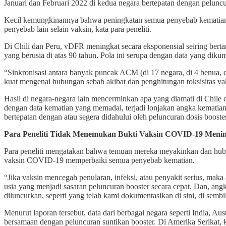
Januari dan Februari 2022 di kedua negara bertepatan dengan pelunc
Kecil kemungkinannya bahwa peningkatan semua penyebab kematian 
penyebab lain selain vaksin, kata para peneliti.
Di Chili dan Peru, vDFR meningkat secara eksponensial seiring berta
yang berusia di atas 90 tahun. Pola ini serupa dengan data yang dikum
“Sinkronisasi antara banyak puncak ACM (di 17 negara, di 4 benua, 
kuat mengenai hubungan sebab akibat dan penghitungan toksisitas vak
Hasil di negara-negara lain mencerminkan apa yang diamati di Chile d
dengan data kematian yang memadai, terjadi lonjakan angka kematia
bertepatan dengan atau segera didahului oleh peluncuran dosis booste
Para Peneliti Tidak Menemukan Bukti Vaksin COVID-19 Meni
Para peneliti mengatakan bahwa temuan mereka meyakinkan dan hub
vaksin COVID-19 memperbaiki semua penyebab kematian.
“Jika vaksin mencegah penularan, infeksi, atau penyakit serius, maka
usia yang menjadi sasaran peluncuran booster secara cepat. Dan, ang
diluncurkan, seperti yang telah kami dokumentasikan di sini, di sembila
Menurut laporan tersebut, data dari berbagai negara seperti India, 
bersamaan dengan peluncuran suntikan booster. Di Amerika Serikat, k