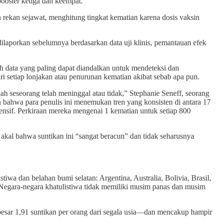
ooster ketiga dan keempat.
 rekan sejawat, menghitung tingkat kematian karena dosis vaksin
laporkan sebelumnya berdasarkan data uji klinis, pemantauan efek
h data yang paling dapat diandalkan untuk mendeteksi dan
i setiap lonjakan atau penurunan kematian akibat sebab apa pun.
ah seseorang telah meninggal atau tidak,” Stephanie Seneff, seorang
 bahwa para penulis ini menemukan tren yang konsisten di antara 17
sif. Perkiraan mereka mengenai 1 kematian untuk setiap 800
kal bahwa suntikan ini “sangat beracun” dan tidak seharusnya
iwa dan belahan bumi selatan: Argentina, Australia, Bolivia, Brasil,
. Negara-negara khatulistiwa tidak memiliki musim panas dan musim
besar 1,91 suntikan per orang dari segala usia—dan mencakup hampir