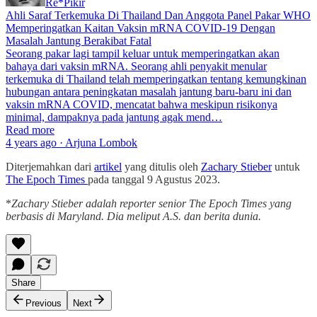
Re*Pikir
Ahli Saraf Terkemuka Di Thailand Dan Anggota Panel Pakar WHO
Memperingatkan Kaitan Vaksin mRNA COVID-19 Dengan
Masalah Jantung Berakibat Fatal
Seorang pakar lagi tampil keluar untuk memperingatkan akan
bahaya dari vaksin mRNA. Seorang ahli penyakit menular
terkemuka di Thailand telah memperingatkan tentang kemungkinan
hubungan antara peningkatan masalah jantung baru-baru ini dan
vaksin mRNA COVID, mencatat bahwa meskipun risikonya
minimal, dampaknya pada jantung agak mend…
Read more
4 years ago · Arjuna Lombok
Diterjemahkan dari
artikel
yang ditulis oleh
Zachary Stieber
untuk
The Epoch Times
pada tanggal 9 Agustus 2023.
*
Zachary Stieber adalah reporter senior The Epoch Times yang
berbasis di Maryland. Dia meliput A.S. dan berita dunia.
Share
Previous
Next