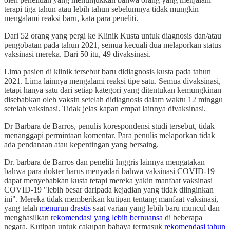
terapi tiga tahun atau lebih tahun sebelumnya tidak mungkin
mengalami reaksi baru, kata para peneliti.
Dari 52 orang yang pergi ke Klinik Kusta untuk diagnosis dan/atau
pengobatan pada tahun 2021, semua kecuali dua melaporkan status
vaksinasi mereka. Dari 50 itu, 49 divaksinasi.
Lima pasien di klinik tersebut baru didiagnosis kusta pada tahun
2021. Lima lainnya mengalami reaksi tipe satu. Semua divaksinasi,
tetapi hanya satu dari setiap kategori yang ditentukan kemungkinan
disebabkan oleh vaksin setelah didiagnosis dalam waktu 12 minggu
setelah vaksinasi. Tidak jelas kapan empat lainnya divaksinasi.
Dr Barbara de Barros, penulis korespondensi studi tersebut, tidak
menanggapi permintaan komentar. Para penulis melaporkan tidak
ada pendanaan atau kepentingan yang bersaing.
Dr. barbara de Barros dan peneliti Inggris lainnya mengatakan
bahwa para dokter harus menyadari bahwa vaksinasi COVID-19
dapat menyebabkan kusta tetapi mereka yakin manfaat vaksinasi
COVID-19 "lebih besar daripada kejadian yang tidak diinginkan
ini". Mereka tidak memberikan kutipan tentang manfaat vaksinasi,
yang telah
menurun drastis
saat varian yang lebih baru muncul dan
menghasilkan
rekomendasi yang lebih bernuansa
di beberapa
negara. Kutipan untuk cakupan bahaya termasuk
rekomendasi tahun