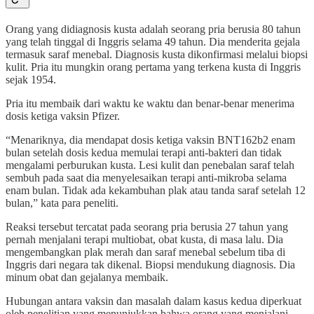
Orang yang didiagnosis kusta adalah seorang pria berusia 80 tahun
yang telah tinggal di Inggris selama 49 tahun. Dia menderita gejala
termasuk saraf menebal. Diagnosis kusta dikonfirmasi melalui biopsi
kulit. Pria itu mungkin orang pertama yang terkena kusta di Inggris
sejak 1954.
Pria itu membaik dari waktu ke waktu dan benar-benar menerima
dosis ketiga vaksin Pfizer.
“Menariknya, dia mendapat dosis ketiga vaksin BNT162b2 enam
bulan setelah dosis kedua memulai terapi anti-bakteri dan tidak
mengalami perburukan kusta. Lesi kulit dan penebalan saraf telah
sembuh pada saat dia menyelesaikan terapi anti-mikroba selama
enam bulan. Tidak ada kekambuhan plak atau tanda saraf setelah 12
bulan,” kata para peneliti.
Reaksi tersebut tercatat pada seorang pria berusia 27 tahun yang
pernah menjalani terapi multiobat, obat kusta, di masa lalu. Dia
mengembangkan plak merah dan saraf menebal sebelum tiba di
Inggris dari negara tak dikenal. Biopsi mendukung diagnosis. Dia
minum obat dan gejalanya membaik.
Hubungan antara vaksin dan masalah dalam kasus kedua diperkuat
oleh penelitian yang menunjukkan bahwa orang yang menjalani