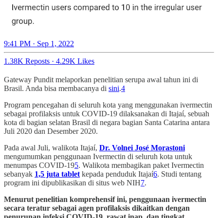
9:41 PM · Sep 1, 2022
1.38K Reposts
·
4.29K Likes
Gateway Pundit melaporkan penelitian serupa awal tahun ini di
Brasil. Anda bisa membacanya di
sini
.
4
Program pencegahan di seluruh kota yang menggunakan ivermectin
sebagai profilaksis untuk COVID-19 dilaksanakan di Itajaí, sebuah
kota di bagian selatan Brasil di negara bagian Santa Catarina antara
Juli 2020 dan Desember 2020.
Pada awal Juli, walikota Itajaí,
Dr. Volnei José Morastoni
mengumumkan penggunaan Ivermectin di seluruh kota untuk
menumpas COVID-19
5
. Walikota membagikan paket Ivermectin
sebanyak
1,5 juta tablet
kepada penduduk Itajaí
6
. Studi tentang
program ini dipublikasikan di situs web NIH
7
.
Menurut penelitian komprehensif ini, penggunaan ivermectin
secara teratur sebagai agen profilaksis dikaitkan dengan
penurunan infeksi COVID-19, rawat inap, dan tingkat