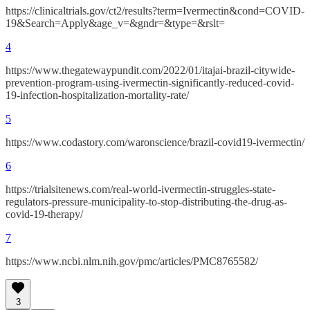
https://clinicaltrials.gov/ct2/results?term=Ivermectin&cond=COVID-
19&Search=Apply&age_v=&gndr=&type=&rslt=
4
https://www.thegatewaypundit.com/2022/01/itajai-brazil-citywide-
prevention-program-using-ivermectin-significantly-reduced-covid-
19-infection-hospitalization-mortality-rate/
5
https://www.codastory.com/waronscience/brazil-covid19-ivermectin/
6
https://trialsitenews.com/real-world-ivermectin-struggles-state-
regulators-pressure-municipality-to-stop-distributing-the-drug-as-
covid-19-therapy/
7
https://www.ncbi.nlm.nih.gov/pmc/articles/PMC8765582/
3