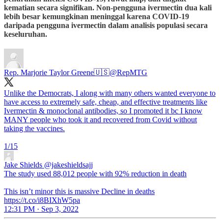
kematian secara signifikan. Non-pengguna ivermectin dua kali
lebih besar kemungkinan meninggal karena COVID-19
daripada pengguna ivermectin dalam analisis populasi secara
keseluruhan.
Rep. Marjorie Taylor Greene🇺🇸
@RepMTG
Unlike the Democrats, I along with many others wanted everyone to
have access to extremely safe, cheap, and effective treatments like
Ivermectin & monoclonal antibodies, so I promoted it bc I know
MANY people who took it and recovered from Covid without
taking the vaccines.
1/15
Jake Shields
@jakeshieldsajj
The study used 88,012 people with 92% reduction in death
This isn’t minor this is massive Decline in deaths
https://t.co/i8BIXhW5pa
12:31 PM · Sep 3, 2022