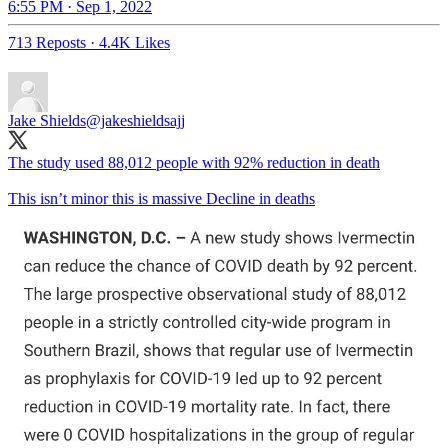
6:55 PM · Sep 1, 2022
713 Reposts
·
4.4K Likes
Jake Shields
@jakeshieldsajj
The study used 88,012 people with 92% reduction in death
This isn’t minor this is massive Decline in deaths