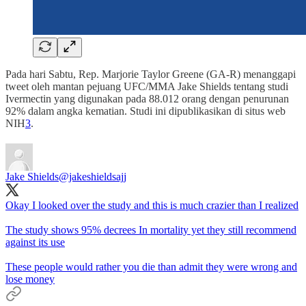
Pada hari Sabtu, Rep. Marjorie Taylor Greene (GA-R) menanggapi
tweet oleh mantan pejuang UFC/MMA Jake Shields tentang studi
Ivermectin yang digunakan pada 88.012 orang dengan penurunan
92% dalam angka kematian. Studi ini dipublikasikan di situs web
NIH
3
.
Jake Shields
@jakeshieldsajj
Okay I looked over the study and this is much crazier than I realized
The study shows 95% decrees In mortality yet they still recommend
against its use
These people would rather you die than admit they were wrong and
lose money