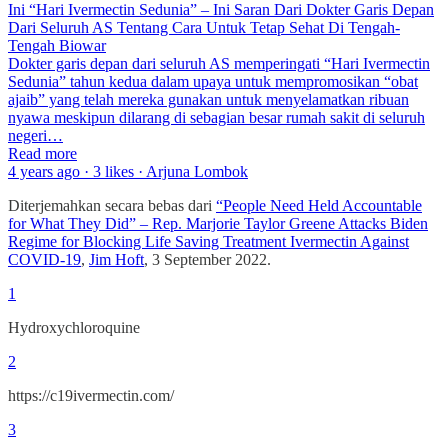
Ini “Hari Ivermectin Sedunia” – Ini Saran Dari Dokter Garis Depan
Dari Seluruh AS Tentang Cara Untuk Tetap Sehat Di Tengah-
Tengah Biowar
Dokter garis depan dari seluruh AS memperingati “Hari Ivermectin
Sedunia” tahun kedua dalam upaya untuk mempromosikan “obat
ajaib” yang telah mereka gunakan untuk menyelamatkan ribuan
nyawa meskipun dilarang di sebagian besar rumah sakit di seluruh
negeri…
Read more
4 years ago · 3 likes · Arjuna Lombok
Diterjemahkan secara bebas dari
“People Need Held Accountable
for What They Did” – Rep. Marjorie Taylor Greene Attacks Biden
Regime for Blocking Life Saving Treatment Ivermectin Against
COVID-19
,
Jim Hoft
, 3 September 2022.
1
Hydroxychloroquine
2
https://c19ivermectin.com/
3