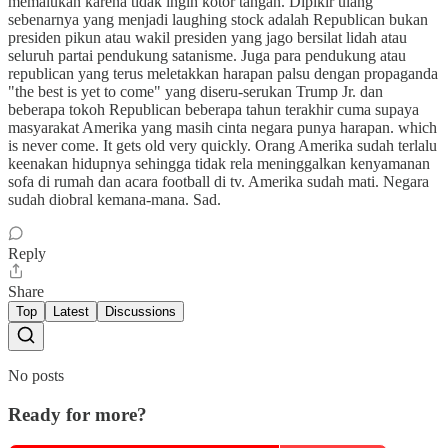
memalukan karena tidak ingin kotor tangan. Dipikir ulang
sebenarnya yang menjadi laughing stock adalah Republican bukan
presiden pikun atau wakil presiden yang jago bersilat lidah atau
seluruh partai pendukung satanisme. Juga para pendukung atau
republican yang terus meletakkan harapan palsu dengan propaganda
"the best is yet to come" yang diseru-serukan Trump Jr. dan
beberapa tokoh Republican beberapa tahun terakhir cuma supaya
masyarakat Amerika yang masih cinta negara punya harapan. which
is never come. It gets old very quickly. Orang Amerika sudah terlalu
keenakan hidupnya sehingga tidak rela meninggalkan kenyamanan
sofa di rumah dan acara football di tv. Amerika sudah mati. Negara
sudah diobral kemana-mana. Sad.
Reply
Share
Top
Latest
Discussions
No posts
Ready for more?