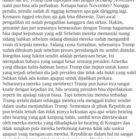
nanti pun bisa ada perbaikan. Kenapa harus November? Nunggu
pemilu, pemilu sudah di rigging kemaren apa gak dirigging lagi.
Kemaren rigged election aja gak bisa diberesin. Dari awal
pengadilan ini sudah pengadilan kangguru dan sirkus. Hakim,
penuntut dan juri semuanya bermusuhan dengan Trump bagaimana
bisa dapat keputusan yang adil Sebelum mereka memasuki ruang
sidang bahkan sebelum sidang dimulai mereka sudah mengambil
vonis di kepala mereka. Sidang cuma formalitas, sebenarnya Trump
sudah dihukum jauh sebelum proses persidangah itu sendiri dimulai.
Integritas sang hakim sendiri adalah pertanyaan besar. Ini
merupakan bahaya yang sangat besar seorang presiden Amerika
yang dihajar habis-habisan hanya Trump dan itupun untuk kasus
yang terjadi sebelum dia jadi presiden dan tidak ada bukti yang solid
bahkan tidak ada kaitan apapun untuk dijadikan perkara.
Seharusnya mereka yang membenci Trump pun harus nya sangat
kuatir dengan kejadian ini, bila seorang presiden bisa diperlakukan
seperti itu apalagi rakyat biasa. Tapi kebencian mereka terhadap
Trump terlalu dalam sehingga mereka rela menggali kubur sendiri
dalam usaha menjatuhkan Trump. Sementara di pihak Republican
pun terlalu lemah dan tidak punya kekuatan apa-apa selain hearing
after hearing yang gak kunjung habis, sambil terus ditertawakan
oleh mereka-mereka yang dihadapkan ke hearing di Kongres dan
tidak sungkan pula mereka berbohong karena tidak ada sanksi
apapun yang mengancam mereka. Republican dalam hal ini sangat