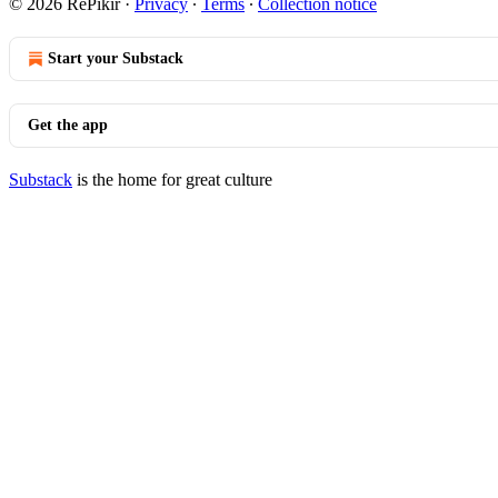
© 2026 RePikir
·
Privacy
∙
Terms
∙
Collection notice
Start your Substack
Get the app
Substack
is the home for great culture