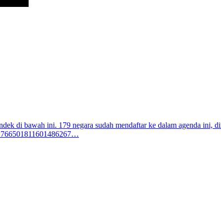
dek di bawah ini. 179 negara sudah mendaftar ke dalam agenda ini, di
tus/1766501811601486267…