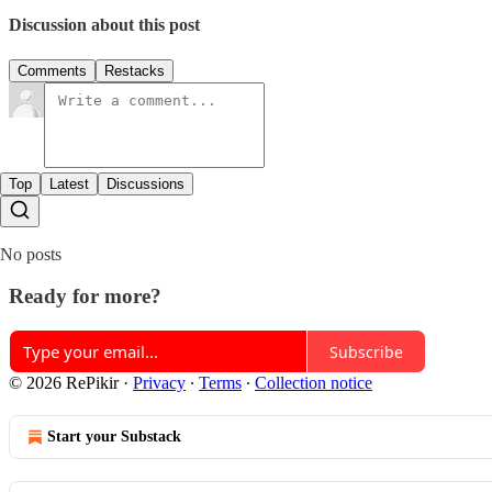
Discussion about this post
Comments
Restacks
Top
Latest
Discussions
No posts
Ready for more?
Subscribe
© 2026 RePikir
·
Privacy
∙
Terms
∙
Collection notice
Start your Substack