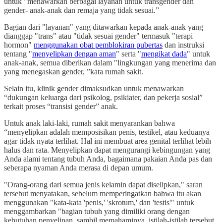
untuk "menawarkan berbagai layanan untuk transgender dan
gender- anak-anak dan remaja yang tidak sesuai.”
Bagian dari "layanan" yang ditawarkan kepada anak-anak yang
dianggap "trans" atau "tidak sesuai gender" termasuk "terapi
hormon"
menggunakan obat pemblokiran pubertas
dan instruksi
tentang "
menyelipkan dengan aman
" serta "
mengikat dada
" untuk
anak-anak, semua diberikan dalam "lingkungan yang menerima dan
yang menegaskan gender, ”kata rumah sakit.
Selain itu, klinik gender dimaksudkan untuk menawarkan
“dukungan keluarga dari psikolog, psikiater, dan pekerja sosial”
terkait proses “transisi gender” anak.
Untuk anak laki-laki, rumah sakit menyarankan bahwa
“menyelipkan adalah memposisikan penis, testikel, atau keduanya
agar tidak nyata terlihat. Hal ini membuat area genital terlihat lebih
halus dan rata. Menyelipkan dapat mengurangi kebingungan yang
Anda alami tentang tubuh Anda, bagaimana pakaian Anda pas dan
seberapa nyaman Anda merasa di depan umum.
"Orang-orang dari semua jenis kelamin dapat diselipkan," saran
tersebut menyatakan, sebelum memperingatkan bahwa itu akan
menggunakan "kata-kata 'penis,' 'skrotum,' dan 'testis'" untuk
menggambarkan "bagian tubuh yang dimiliki orang dengan
kebutuhan penyelipan, sambil memahaminya. istilah-istilah tersebut