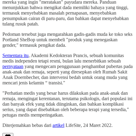
mereka yang ingin "meratakan" payudara mereka. Panduan
menunjukkan bahwa mengikat dada memiliki bahaya yang tinggi,
termasuk menyebabkan masalah pernapasan, menyebabkan
penumpukan cairan di paru-paru, dan bahkan dapat menyebabkan
tulang rusuk patah.
Pedoman tersebut juga mengarahkan gadis-gadis muda ke toko seks
Portland SheBop untuk membeli "produk yang menegaskan
gender," termasuk pengikat dada.
Sementara itu
, Akademi Kedokteran Prancis, sebuah komunitas
medis independen tetapi resmi, bulan lalu menerbitkan sebuah
pernyataan
yang mengecam penggunaan penghambat pubertas pada
anak-anak dan remaja, seperti yang diresepkan oleh Rumah Sakit
Anak Doernbecher, dan intervensi bedah untuk orang muda yang
mencari jenis kelamin “ transisi."
"Perhatian medis yang besar harus dilakukan pada anak-anak dan
remaja, mengingat kerentanan, terutama psikologis, dari populasi ini
dan banyak efek yang tidak diinginkan, dan bahkan komplikasi
serius, yang dapat disebabkan oleh beberapa terapi yang tersedia,"
petugas medis memperingatkan.
Diterjemahkan bebas dari
artikel
LifeSite, 24 Maret 2022.