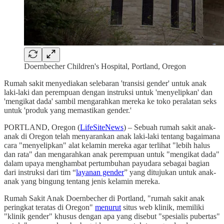
Doernbecher Children's Hospital, Portland, Oregon
Rumah sakit menyediakan selebaran 'transisi gender' untuk anak
laki-laki dan perempuan dengan instruksi untuk 'menyelipkan' dan
'mengikat dada' sambil mengarahkan mereka ke toko peralatan seks
untuk 'produk yang memastikan gender.'
PORTLAND, Oregon (
LifeSiteNews
) – Sebuah rumah sakit anak-
anak di Oregon telah menyarankan anak laki-laki tentang bagaimana
cara "menyelipkan" alat kelamin mereka agar terlihat "lebih halus
dan rata" dan mengarahkan anak perempuan untuk "mengikat dada"
dalam upaya menghambat pertumbuhan payudara sebagai bagian
dari instruksi dari tim “
layanan gender
” yang ditujukan untuk anak-
anak yang bingung tentang jenis kelamin mereka.
Rumah Sakit Anak Doernbecher di Portland, "rumah sakit anak
peringkat teratas di Oregon"
menurut
situs web klinik, memiliki
"klinik gender" khusus dengan apa yang disebut "spesialis pubertas"