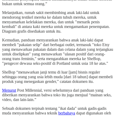
bukan untuk semua orang.”
Melanjutkan, rumah sakit membimbing anak laki-laki untuk
mendorong testikel mereka ke dalam tubuh mereka, untuk
menyamarkan kelelakian mereka, dan untuk "menarik penis
kembali" di antara kaki mereka untuk mengamankan penempatan.
Diagram grafis disediakan untuk itu.
Kemudian, panduan menyarankan bahwa anak laki-laki dapat
membeli "pakaian selip" dari berbagai outlet, termasuk "toko Etsy
yang menawarkan pakaian dalam dan celana dalam yang terjangkau
untuk diselipkan" yang menawarkan "ulasan positif dari orang-
orang trans feminin," serta mengarahkan mereka ke SheBop,
"pengecer dewasa seks-positif di Portland untuk usia 18 ke atas."
SheBop “menawarkan janji temu di luar [jam] bisnis reguler
sehingga orang yang usia lebih muda [dari 18 tahun] dapat membeli
produk yang menegaskan gender,” catatan dokumen itu.
Menurut
Post Millennial, versi sebelumnya dari panduan yang
diberikan menyarankan bahwa toko itu juga menjual “mainan seks,
video, dan lain-lain.”
Sebuah dokumen terpisah tentang "ikat dada" untuk gadis-gadis
muda menyarankan bahwa teknik
berbahaya
dapat digunakan oleh