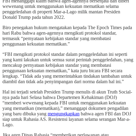
FBI menanggapi klaim bahwa agen-agennya bersenjata dan diberi
wewenang untuk menggunakan kekuatan mematikan selama
penggeledahan di properti Mar-a-Lago milik mantan Presiden
Donald Trump pada tahun 2022.
Biro penegakan hukum mengatakan kepada The Epoch Times pada
hari Rabu bahwa agen-agennya mengikuti protokol standar,
termasuk “pernyataan kebijakan standar yang membatasi
penggunaan kekuatan mematikan.”
“FBI mengikuti protokol standar dalam penggeledahan ini seperti
yang kami lakukan untuk semua surat perintah penggeledahan, yang
mencakup pernyataan kebijakan standar yang membatasi
penggunaan kekuatan mematikan,” kata juru bicara FBI secara
lengkap. “Tidak ada yang memerintahkan tindakan tambahan untuk
diambil dan tidak ada penyimpangan dari norma dalam hal ini.”
Hal ini terjadi setelah Presiden Trump menulis di akun Truth Social-
nya pada hari Selasa bahwa Departemen Kehakiman (DOJ)
“memberi wewenang kepada FBI untuk menggunakan kekuatan
yang mematikan (mematikan),” menanggapi dokumen pengadilan
yang baru dibuka yang
mengungkapkan
bahwa agen FBI dan DOJ
siap untuk Rahasia AS. Resistensi layanan selama serangan Mar-a-
Lago.
Jika agen Dinas Rahasia “memberikan perlawanan atau