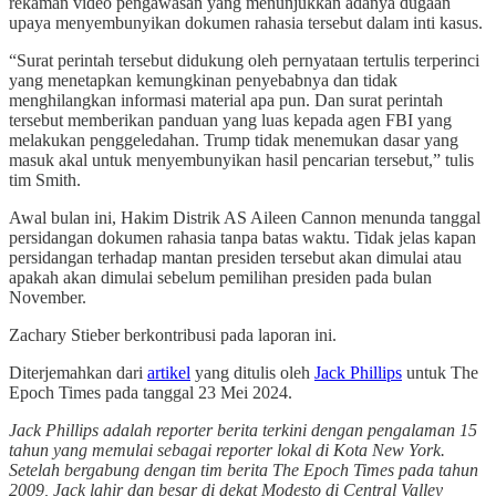
rekaman video pengawasan yang menunjukkan adanya dugaan
upaya menyembunyikan dokumen rahasia tersebut dalam inti kasus.
“Surat perintah tersebut didukung oleh pernyataan tertulis terperinci
yang menetapkan kemungkinan penyebabnya dan tidak
menghilangkan informasi material apa pun. Dan surat perintah
tersebut memberikan panduan yang luas kepada agen FBI yang
melakukan penggeledahan. Trump tidak menemukan dasar yang
masuk akal untuk menyembunyikan hasil pencarian tersebut,” tulis
tim Smith.
Awal bulan ini, Hakim Distrik AS Aileen Cannon menunda tanggal
persidangan dokumen rahasia tanpa batas waktu. Tidak jelas kapan
persidangan terhadap mantan presiden tersebut akan dimulai atau
apakah akan dimulai sebelum pemilihan presiden pada bulan
November.
Zachary Stieber berkontribusi pada laporan ini.
Diterjemahkan dari
artikel
yang ditulis oleh
Jack Phillips
untuk The
Epoch Times pada tanggal 23 Mei 2024.
Jack Phillips adalah reporter berita terkini dengan pengalaman 15
tahun yang memulai sebagai reporter lokal di Kota New York.
Setelah bergabung dengan tim berita The Epoch Times pada tahun
2009, Jack lahir dan besar di dekat Modesto di Central Valley