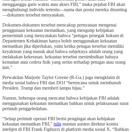
mengganggu garis waktu atau akses FBI,” maka pejabat FBI akan
menghubungi individu tertentu—nama dan posisi mereka disunting
—dokumen tersebut menyatakan.
Dokumen-dokumen tersebut mencakup pernyataan mengenai
penggunaan kekuatan mematikan, yang mengutip kebijakan
pemerintah yang menyatakan bahwa “petugas penegak hukum di
Departemen Kehakiman hanya boleh menggunakan kekuatan
mematikan jika diperlukan, yaitu ketika petugas tersebut memiliki
keyakinan yang masuk akal bahwa subjeknya adalah orang yang
melakukan kekerasan. kekuatan tersebut menimbulkan bahaya
kematian atau cedera fisik yang serius terhadap petugas atau orang
lain.”
Perwakilan Marjorie Taylor Greene (R-Ga.) juga mengklaim di
media sosial bahwa FBI dan DOJ “berencana untuk membunuh
Presiden. Trump dan memberi lampu hijau.”
Namun, beberapa orang mencatat bahwa kebijakan FBI adalah
menggunakan kekuatan mematikan bahkan untuk pelaksanaan surat
perintah penggeledahan.
“Setiap perintah operasi FBI berisi pengingat akan kebijakan
kekuatan mematikan FBI,”
tulis
mantan asisten direktur kontra
intelijen di FBI Frank Figliuzzi di platform media sosial X. “Bahkan