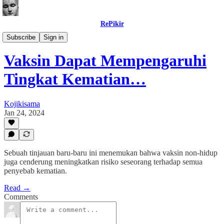
RePikir
Buletin
Subscribe
Sign in
Vaksin Dapat Mempengaruhi
Tingkat Kematian…
Kojikisama
Jan 24, 2024
Sebuah tinjauan baru-baru ini menemukan bahwa vaksin non-hidup
juga cenderung meningkatkan risiko seseorang terhadap semua
penyebab kematian.
Read →
Comments