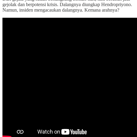
gejolak dan berpotensi krisis. Dalangnya diungkap Hendropriyono.
Namun, insiden mengacaukan dalangnya. Kemana arahnya?