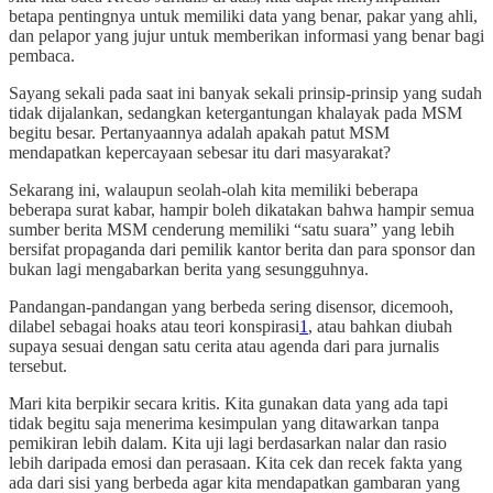
betapa pentingnya untuk memiliki data yang benar, pakar yang ahli,
dan pelapor yang jujur untuk memberikan informasi yang benar bagi
pembaca.
Sayang sekali pada saat ini banyak sekali prinsip-prinsip yang sudah
tidak dijalankan, sedangkan ketergantungan khalayak pada MSM
begitu besar. Pertanyaannya adalah apakah patut MSM
mendapatkan kepercayaan sebesar itu dari masyarakat?
Sekarang ini, walaupun seolah-olah kita memiliki beberapa
beberapa surat kabar, hampir boleh dikatakan bahwa hampir semua
sumber berita MSM cenderung memiliki “satu suara” yang lebih
bersifat propaganda dari pemilik kantor berita dan para sponsor dan
bukan lagi mengabarkan berita yang sesungguhnya.
Pandangan-pandangan yang berbeda sering disensor, dicemooh,
dilabel sebagai hoaks atau teori konspirasi
1
, atau bahkan diubah
supaya sesuai dengan satu cerita atau agenda dari para jurnalis
tersebut.
Mari kita berpikir secara kritis. Kita gunakan data yang ada tapi
tidak begitu saja menerima kesimpulan yang ditawarkan tanpa
pemikiran lebih dalam. Kita uji lagi berdasarkan nalar dan rasio
lebih daripada emosi dan perasaan. Kita cek dan recek fakta yang
ada dari sisi yang berbeda agar kita mendapatkan gambaran yang