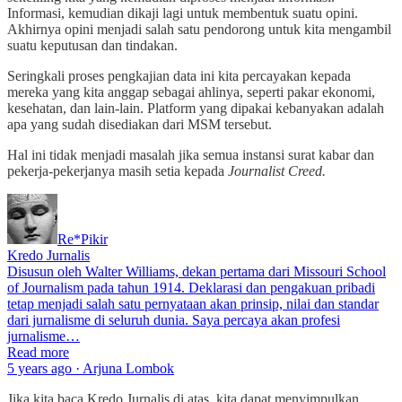
Informasi, kemudian dikaji lagi untuk membentuk suatu opini.
Akhirnya opini menjadi salah satu pendorong untuk kita mengambil
suatu keputusan dan tindakan.
Seringkali proses pengkajian data ini kita percayakan kepada
mereka yang kita anggap sebagai ahlinya, seperti pakar ekonomi,
kesehatan, dan lain-lain. Platform yang dipakai kebanyakan adalah
apa yang sudah disediakan dari MSM tersebut.
Hal ini tidak menjadi masalah jika semua instansi surat kabar dan
pekerja-pekerjanya masih setia kepada
Journalist Creed.
Re*Pikir
Kredo Jurnalis
Disusun oleh Walter Williams, dekan pertama dari Missouri School
of Journalism pada tahun 1914. Deklarasi dan pengakuan pribadi
tetap menjadi salah satu pernyataan akan prinsip, nilai dan standar
dari jurnalisme di seluruh dunia. Saya percaya akan profesi
jurnalisme…
Read more
5 years ago · Arjuna Lombok
Jika kita baca Kredo Jurnalis di atas, kita dapat menyimpulkan