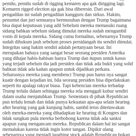
pemilu, pemilu sudah di rigging kemaren apa gak dirigging lagi.
Kemaren rigged election aja gak bisa diberesin. Dari awal
pengadilan ini sudah pengadilan kangguru dan sirkus. Hakim,
penuntut dan juri semuanya bermusuhan dengan Trump bagaimana
bisa dapat keputusan yang adil Sebelum mereka memasuki ruang
sidang bahkan sebelum sidang dimulai mereka sudah mengambil
vonis di kepala mereka. Sidang cuma formalitas, sebenarnya Trump
sudah dihukum jauh sebelum proses persidangah itu sendiri dimulai.
Integritas sang hakim sendiri adalah pertanyaan besar. Ini
merupakan bahaya yang sangat besar seorang presiden Amerika
yang dihajar habis-habisan hanya Trump dan itupun untuk kasus
yang terjadi sebelum dia jadi presiden dan tidak ada bukti yang solid
bahkan tidak ada kaitan apapun untuk dijadikan perkara.
Seharusnya mereka yang membenci Trump pun harus nya sangat
kuatir dengan kejadian ini, bila seorang presiden bisa diperlakukan
seperti itu apalagi rakyat biasa. Tapi kebencian mereka terhadap
Trump terlalu dalam sehingga mereka rela menggali kubur sendiri
dalam usaha menjatuhkan Trump. Sementara di pihak Republican
pun terlalu lemah dan tidak punya kekuatan apa-apa selain hearing
after hearing yang gak kunjung habis, sambil terus ditertawakan
oleh mereka-mereka yang dihadapkan ke hearing di Kongres dan
tidak sungkan pula mereka berbohong karena tidak ada sanksi
apapun yang mengancam mereka. Republican dalam hal ini sangat
memalukan karena tidak ingin kotor tangan. Dipikir ulang
sebenarnya yang menjadi laughing stock adalah Republican bukan