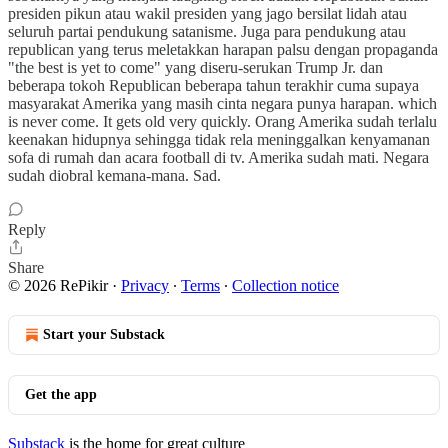
presiden pikun atau wakil presiden yang jago bersilat lidah atau
seluruh partai pendukung satanisme. Juga para pendukung atau
republican yang terus meletakkan harapan palsu dengan propaganda
"the best is yet to come" yang diseru-serukan Trump Jr. dan
beberapa tokoh Republican beberapa tahun terakhir cuma supaya
masyarakat Amerika yang masih cinta negara punya harapan. which
is never come. It gets old very quickly. Orang Amerika sudah terlalu
keenakan hidupnya sehingga tidak rela meninggalkan kenyamanan
sofa di rumah dan acara football di tv. Amerika sudah mati. Negara
sudah diobral kemana-mana. Sad.
Reply
Share
© 2026 RePikir
·
Privacy
∙
Terms
∙
Collection notice
Start your Substack
Get the app
Substack
is the home for great culture