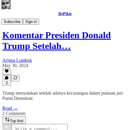
RePikir
Buletin
Subscribe
Sign in
Komentar Presiden Donald
Trump Setelah…
Arjuna Lombok
May 30, 2024
2
Trump menyatakan setelah adanya kecurangan dalam putusan juri
Partai Demokrat:
Read →
2 Comments
Top first