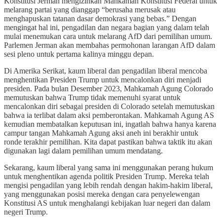
Konstitusi Jerman mengizinkan Mahkamah Konstitusi Federal untuk
melarang partai yang dianggap “berusaha merusak atau
menghapuskan tatanan dasar demokrasi yang bebas.” Dengan
mengingat hal ini, pengadilan dan negara bagian yang dalam telah
mulai menemukan cara untuk melarang AfD dari pemilihan umum.
Parlemen Jerman akan membahas permohonan larangan AfD dalam
sesi pleno untuk pertama kalinya minggu depan.
Di Amerika Serikat, kaum liberal dan pengadilan liberal mencoba
menghentikan Presiden Trump untuk mencalonkan diri menjadi
presiden. Pada bulan Desember 2023, Mahkamah Agung Colorado
memutuskan bahwa Trump tidak memenuhi syarat untuk
mencalonkan diri sebagai presiden di Colorado setelah memutuskan
bahwa ia terlibat dalam aksi pemberontakan. Mahkamah Agung AS
kemudian membatalkan keputusan ini, ingatlah bahwa hanya karena
campur tangan Mahkamah Agung aksi aneh ini berakhir untuk
ronde terakhir pemilihan. Kita dapat pastikan bahwa taktik itu akan
digunakan lagi dalam pemilihan umum mendatang.
Sekarang, kaum liberal yang sama ini menggunakan perang hukum
untuk menghentikan agenda politik Presiden Trump. Mereka telah
mengisi pengadilan yang lebih rendah dengan hakim-hakim liberal,
yang menggunakan posisi mereka dengan cara penyelewengan
Konstitusi AS untuk menghalangi kebijakan luar negeri dan dalam
negeri Trump.