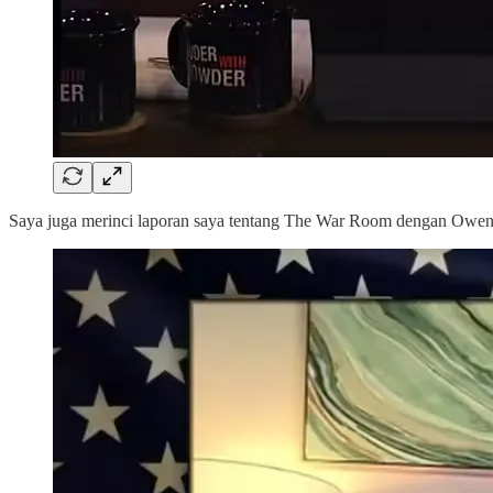
Saya juga merinci laporan saya tentang The War Room dengan Owen