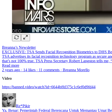
Breanna’s Newsletter
EXCLUSIVE: TSA Sends Facial Recognition Biometrics to DHS Bef
TSA advertises its facial recognition technology program as secure and 
that’s not 100% true. TSA Press Secretary Robert Langston tells me,
Read more
2 years ago · 14 likes · 11 comments · Breanna Morello
Video
https://banned.video/watch?id=6644bffd375c1c6ef0d9fd44
Re*Pikir
Ya, Benar: Pemerintah Federal Berencana Untuk Memantau Umat B