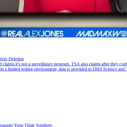
ore Deleting
claims it’s not a surveillance program. TSA also claims after they confir
 “in a limited testing environment, data is provided to DHS Science a
eragama Yang Tidak Sepaham