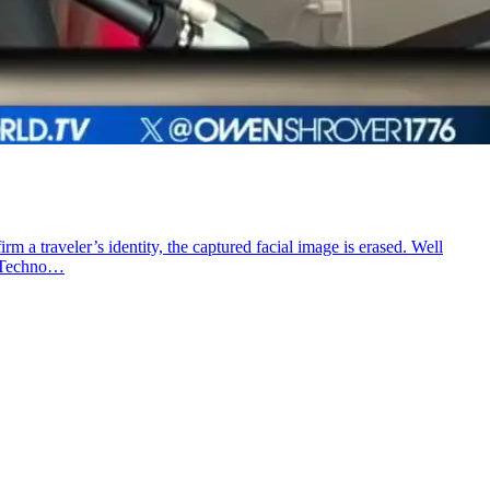
m a traveler’s identity, the captured facial image is erased. Well
nd Techno…