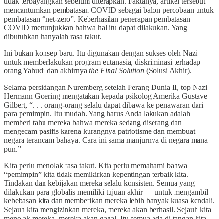
tidak terbayangkan sebelum diterapkan. Faktanya, artikel tersebut
mencantumkan pembatasan COVID sebagai balon percobaan untuk
pembatasan “net-zero”. Keberhasilan penerapan pembatasan
COVID menunjukkan bahwa hal itu dapat dilakukan. Yang
dibutuhkan hanyalah rasa takut.
Ini bukan konsep baru. Itu digunakan dengan sukses oleh Nazi
untuk memberlakukan program eutanasia, diskriminasi terhadap
orang Yahudi dan akhirnya
the Final Solution
(Solusi Akhir).
Selama persidangan Nuremberg setelah Perang Dunia II, top Nazi
Hermann Goering mengatakan kepada psikolog Amerika Gustave
Gilbert, “. . . orang-orang selalu dapat dibawa ke penawaran dari
para pemimpin. Itu mudah. Yang harus Anda lakukan adalah
memberi tahu mereka bahwa mereka sedang diserang dan
mengecam pasifis karena kurangnya patriotisme dan membuat
negara terancam bahaya. Cara ini sama manjurnya di negara mana
pun.”
Kita perlu menolak rasa takut. Kita perlu memahami bahwa
“pemimpin” kita tidak memikirkan kepentingan terbaik kita.
Tindakan dan kebijakan mereka selalu konsisten. Semua yang
dilakukan para globalis memiliki tujuan akhir — untuk mengambil
kebebasan kita dan memberikan mereka lebih banyak kuasa kendali.
Sejauh kita mengizinkan mereka, mereka akan berhasil. Sejauh kita
menolak mereka, mereka akan gagal. Itu semua ada di tangan kita.