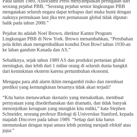
Pada tahun 1989, Associated Press menyampaikan peringatan dari
seorang pejabat PBB, “Seorang pejabat senior lingkungan PBB
mengatakan seluruh negara dapat terhapus dari muka bumi dengan
naiknya permukaan laut jika tren pemanasan global tidak diputar-
balik pada tahun 2000.”
Pejabat itu adalah Noel Brown, direktur Kantor Program
Lingkungan PBB di New York. Brown menambahkan, “Perubahan
pola iklim akan mengembalikan kondisi Dust Bowl tahun 1930-an
ke lahan gandum Kanada dan AS.”
Sebaliknya, sejak tahun 1989 AS dan produksi pertanian global
meningkat, dan lebih dari 1 miliar orang di seluruh dunia bangkit
dari kemiskinan ekstrem karena pertumbuhan ekonomi.
Mengapa para ahli alarm iklim mengambil risiko dan membuat
prediksi yang kemungkinan besarnya tidak akan terjadi?
“Kita harus menawarkan skenario yang menakutkan, membuat
pernyataan yang disederhanakan dan dramatis, dan tidak banyak
menonjolkan keraguan yang mungkin kita miliki,” kata Stephen
Schneider, seorang profesor Biologi di Universitas Stanford, kepada
majalah Discover pada tahun 1989. “Setiap dari kita harus
memutuskan dengan tepat antara lebih penting menjadi efektif atau
jujur.”