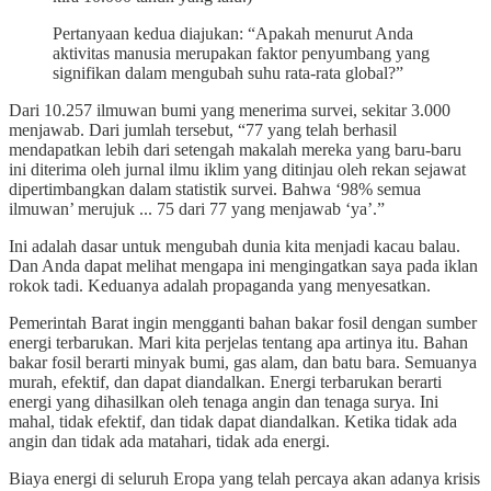
Pertanyaan kedua diajukan: “Apakah menurut Anda
aktivitas manusia merupakan faktor penyumbang yang
signifikan dalam mengubah suhu rata-rata global?”
Dari 10.257 ilmuwan bumi yang menerima survei, sekitar 3.000
menjawab. Dari jumlah tersebut, “77 yang telah berhasil
mendapatkan lebih dari setengah makalah mereka yang baru-baru
ini diterima oleh jurnal ilmu iklim yang ditinjau oleh rekan sejawat
dipertimbangkan dalam statistik survei. Bahwa ‘98% semua
ilmuwan’ merujuk ... 75 dari 77 yang menjawab ‘ya’.”
Ini adalah dasar untuk mengubah dunia kita menjadi kacau balau.
Dan Anda dapat melihat mengapa ini mengingatkan saya pada iklan
rokok tadi. Keduanya adalah propaganda yang menyesatkan.
Pemerintah Barat ingin mengganti bahan bakar fosil dengan sumber
energi terbarukan. Mari kita perjelas tentang apa artinya itu. Bahan
bakar fosil berarti minyak bumi, gas alam, dan batu bara. Semuanya
murah, efektif, dan dapat diandalkan. Energi terbarukan berarti
energi yang dihasilkan oleh tenaga angin dan tenaga surya. Ini
mahal, tidak efektif, dan tidak dapat diandalkan. Ketika tidak ada
angin dan tidak ada matahari, tidak ada energi.
Biaya energi di seluruh Eropa yang telah percaya akan adanya krisis