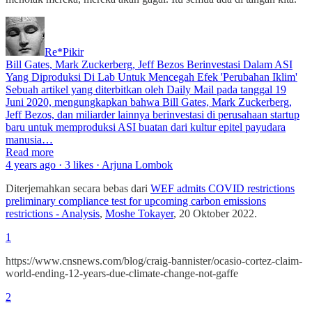
Re*Pikir
Bill Gates, Mark Zuckerberg, Jeff Bezos Berinvestasi Dalam ASI
Yang Diproduksi Di Lab Untuk Mencegah Efek 'Perubahan Iklim'
Sebuah artikel yang diterbitkan oleh Daily Mail pada tanggal 19
Juni 2020, mengungkapkan bahwa Bill Gates, Mark Zuckerberg,
Jeff Bezos, dan miliarder lainnya berinvestasi di perusahaan startup
baru untuk memproduksi ASI buatan dari kultur epitel payudara
manusia…
Read more
4 years ago · 3 likes · Arjuna Lombok
Diterjemahkan secara bebas dari
WEF admits COVID restrictions
preliminary compliance test for upcoming carbon emissions
restrictions - Analysis
,
Moshe Tokayer
, 20 Oktober 2022.
1
https://www.cnsnews.com/blog/craig-bannister/ocasio-cortez-claim-
world-ending-12-years-due-climate-change-not-gaffe
2