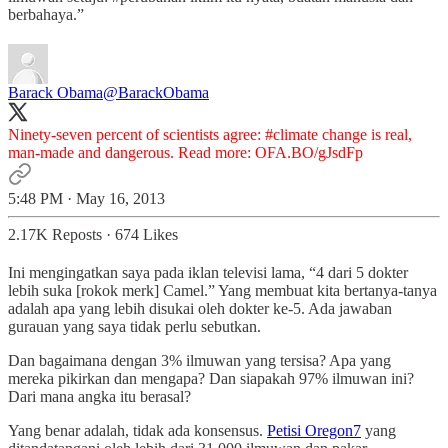
berbahaya.”
Barack Obama
@BarackObama
Ninety-seven percent of scientists agree:
#climate
change is real,
man-made and dangerous. Read more:
OFA.BO/gJsdFp
5:48 PM · May 16, 2013
2.17K Reposts
·
674 Likes
Ini mengingatkan saya pada iklan televisi lama, “4 dari 5 dokter
lebih suka [rokok merk] Camel.” Yang membuat kita bertanya-tanya
adalah apa yang lebih disukai oleh dokter ke-5. Ada jawaban
gurauan yang saya tidak perlu sebutkan.
Dan bagaimana dengan 3% ilmuwan yang tersisa? Apa yang
mereka pikirkan dan mengapa? Dan siapakah 97% ilmuwan ini?
Dari mana angka itu berasal?
Yang benar adalah, tidak ada konsensus.
Petisi Oregon
7
yang