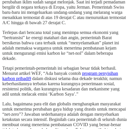
perubahan iklim sudah sangat melonjak. Saat ini terjadi pemadaman
bergilir di negara terkaya di Eropa, yaitu Jerman. Pemerintah Swiss
baru-baru ini mengeluarkan undang-undang yang melarang warga
menaikkan termostat di atas 19 derajat C atau menurunkan termostat
A/C hingga di bawah 27 derajat C.
Terlepas dari bencana total yang menimpa semua ekonomi yang
“bertransisi” ke energi matahari dan angin, pemerintah Barat
bersikeras bahwa cara terbaik untuk “menyelamatkan” planet ini
adalah memaksa warganya untuk menerima pembatasan kejam
untuk mengurangi emisi karbon ke “net-nol” dalam beberapa
dekade.
Tetapi pemerintah-pemerintah ini sebagian besar tidak berhasil.
Menurut artikel WEF, “Ada banyak contoh
program penyisihan
karbon pribadi
9
dalam diskusi selama dua dekade terakhir, namun
keberhasilannya terbatas karena kurangnya penerimaan sosial,
resistensi politik, dan kurangnya kesadaran dan mekanisme yang
adil untuk melacak emisi ‘Karbon Saya’.”
Lalu, bagaimana para elit dan globalis mengharapkan masyarakat
untuk menerima perubahan gaya hidup yang drastis untuk mencapai
“net-zero”? Jawaban sederhananya adalah dengan menyebarkan
ketakutan secara intensif. Beginilah cara pemerintah di seluruh dunia
membuat orang menerima pembatasan COVID yang benar-benar