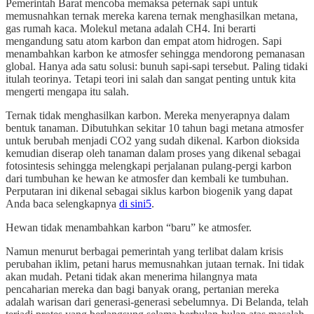
Pemerintah Barat mencoba memaksa peternak sapi untuk
memusnahkan ternak mereka karena ternak menghasilkan metana,
gas rumah kaca. Molekul metana adalah CH4. Ini berarti
mengandung satu atom karbon dan empat atom hidrogen. Sapi
menambahkan karbon ke atmosfer sehingga mendorong pemanasan
global. Hanya ada satu solusi: bunuh sapi-sapi tersebut. Paling tidaki
itulah teorinya. Tetapi teori ini salah dan sangat penting untuk kita
mengerti mengapa itu salah.
Ternak tidak menghasilkan karbon. Mereka menyerapnya dalam
bentuk tanaman. Dibutuhkan sekitar 10 tahun bagi metana atmosfer
untuk berubah menjadi CO2 yang sudah dikenal. Karbon dioksida
kemudian diserap oleh tanaman dalam proses yang dikenal sebagai
fotosintesis sehingga melengkapi perjalanan pulang-pergi karbon
dari tumbuhan ke hewan ke atmosfer dan kembali ke tumbuhan.
Perputaran ini dikenal sebagai siklus karbon biogenik yang dapat
Anda baca selengkapnya
di sini
5
.
Hewan tidak menambahkan karbon “baru” ke atmosfer.
Namun menurut berbagai pemerintah yang terlibat dalam krisis
perubahan iklim, petani harus memusnahkan jutaan ternak. Ini tidak
akan mudah. Petani tidak akan menerima hilangnya mata
pencaharian mereka dan bagi banyak orang, pertanian mereka
adalah warisan dari generasi-generasi sebelumnya. Di Belanda, telah