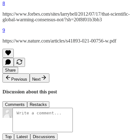
8
https://www.forbes.com/sites/larrybell/2012/07/17/that-scientific-
global-warming-consensus-not/?sh=20f8f01b3bb3
9
https://www.nature.com/articles/s41893-021-00756-w.pdf
Share
Previous
Next
Discussion about this post
Comments
Restacks
Top
Latest
Discussions