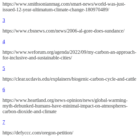
https://www.smithsonianmag.com/smart-news/world-was-just-
issued-12-year-ultimatum-climate-change-180970489/
3
https://www.cbsnews.com/news/2006-al-gore-does-sundance/
4
https://www.weforum.org/agenda/2022/09/my-carbon-an-approach-
for-inclusive-and-sustainable-cities/
5
https://clear.ucdavis.edu/explainers/biogenic-carbon-cycle-and-cattle
6
https://www.heartland.org/news-opinion/news/global-warming-
myth-debunked-humans-have-minimal-impact-on-atmospheres-
carbon-dioxide-and-climate
7
https://defyccc.com/oregon-petition/