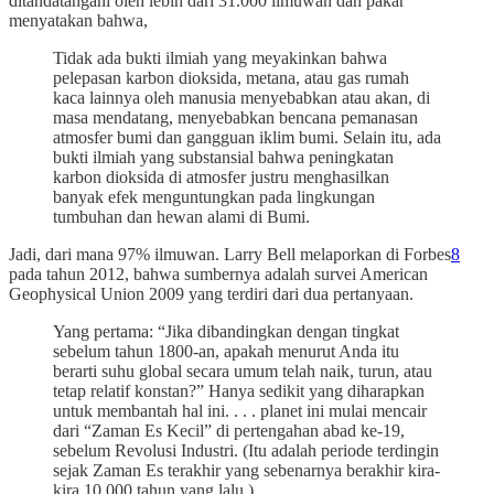
ditandatangani oleh lebih dari 31.000 ilmuwan dan pakar
menyatakan bahwa,
Tidak ada bukti ilmiah yang meyakinkan bahwa
pelepasan karbon dioksida, metana, atau gas rumah
kaca lainnya oleh manusia menyebabkan atau akan, di
masa mendatang, menyebabkan bencana pemanasan
atmosfer bumi dan gangguan iklim bumi. Selain itu, ada
bukti ilmiah yang substansial bahwa peningkatan
karbon dioksida di atmosfer justru menghasilkan
banyak efek menguntungkan pada lingkungan
tumbuhan dan hewan alami di Bumi.
Jadi, dari mana 97% ilmuwan. Larry Bell melaporkan di Forbes
8
pada tahun 2012, bahwa sumbernya adalah survei American
Geophysical Union 2009 yang terdiri dari dua pertanyaan.
Yang pertama: “Jika dibandingkan dengan tingkat
sebelum tahun 1800-an, apakah menurut Anda itu
berarti suhu global secara umum telah naik, turun, atau
tetap relatif konstan?” Hanya sedikit yang diharapkan
untuk membantah hal ini. . . . planet ini mulai mencair
dari “Zaman Es Kecil” di pertengahan abad ke-19,
sebelum Revolusi Industri. (Itu adalah periode terdingin
sejak Zaman Es terakhir yang sebenarnya berakhir kira-
kira 10.000 tahun yang lalu.)