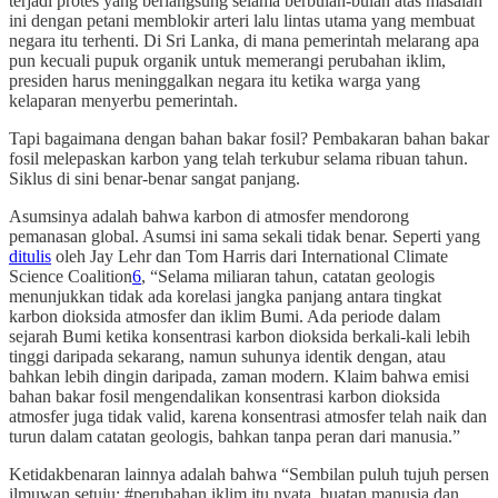
terjadi protes yang berlangsung selama berbulan-bulan atas masalah
ini dengan petani memblokir arteri lalu lintas utama yang membuat
negara itu terhenti. Di Sri Lanka, di mana pemerintah melarang apa
pun kecuali pupuk organik untuk memerangi perubahan iklim,
presiden harus meninggalkan negara itu ketika warga yang
kelaparan menyerbu pemerintah.
Tapi bagaimana dengan bahan bakar fosil? Pembakaran bahan bakar
fosil melepaskan karbon yang telah terkubur selama ribuan tahun.
Siklus di sini benar-benar sangat panjang.
Asumsinya adalah bahwa karbon di atmosfer mendorong
pemanasan global. Asumsi ini sama sekali tidak benar. Seperti yang
ditulis
oleh Jay Lehr dan Tom Harris dari International Climate
Science Coalition
6
, “Selama miliaran tahun, catatan geologis
menunjukkan tidak ada korelasi jangka panjang antara tingkat
karbon dioksida atmosfer dan iklim Bumi. Ada periode dalam
sejarah Bumi ketika konsentrasi karbon dioksida berkali-kali lebih
tinggi daripada sekarang, namun suhunya identik dengan, atau
bahkan lebih dingin daripada, zaman modern. Klaim bahwa emisi
bahan bakar fosil mengendalikan konsentrasi karbon dioksida
atmosfer juga tidak valid, karena konsentrasi atmosfer telah naik dan
turun dalam catatan geologis, bahkan tanpa peran dari manusia.”
Ketidakbenaran lainnya adalah bahwa “Sembilan puluh tujuh persen
ilmuwan setuju: #perubahan iklim itu nyata, buatan manusia dan