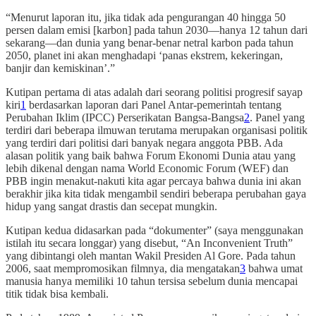
“Menurut laporan itu, jika tidak ada pengurangan 40 hingga 50
persen dalam emisi [karbon] pada tahun 2030—hanya 12 tahun dari
sekarang—dan dunia yang benar-benar netral karbon pada tahun
2050, planet ini akan menghadapi ‘panas ekstrem, kekeringan,
banjir dan kemiskinan’.”
Kutipan pertama di atas adalah dari seorang politisi progresif sayap
kiri
1
berdasarkan laporan dari Panel Antar-pemerintah tentang
Perubahan Iklim (IPCC) Perserikatan Bangsa-Bangsa
2
. Panel yang
terdiri dari beberapa ilmuwan terutama merupakan organisasi politik
yang terdiri dari politisi dari banyak negara anggota PBB. Ada
alasan politik yang baik bahwa Forum Ekonomi Dunia atau yang
lebih dikenal dengan nama World Economic Forum (WEF) dan
PBB ingin menakut-nakuti kita agar percaya bahwa dunia ini akan
berakhir jika kita tidak mengambil sendiri beberapa perubahan gaya
hidup yang sangat drastis dan secepat mungkin.
Kutipan kedua didasarkan pada “dokumenter” (saya menggunakan
istilah itu secara longgar) yang disebut, “An Inconvenient Truth”
yang dibintangi oleh mantan Wakil Presiden Al Gore. Pada tahun
2006, saat mempromosikan filmnya, dia mengatakan
3
bahwa umat
manusia hanya memiliki 10 tahun tersisa sebelum dunia mencapai
titik tidak bisa kembali.