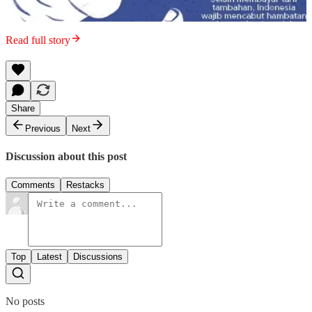
Read full story
Share
Previous
Next
Discussion about this post
Comments
Restacks
Top
Latest
Discussions
No posts